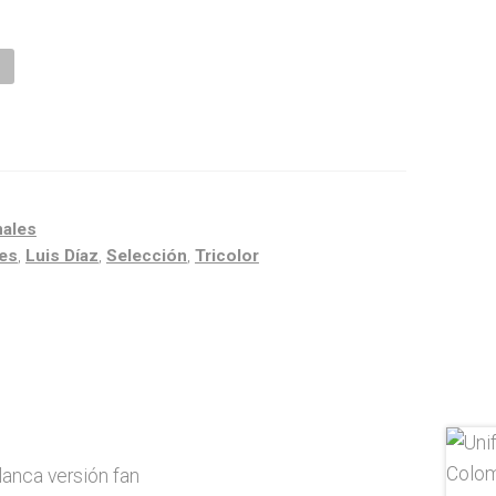
s
nales
es
,
Luis Díaz
,
Selección
,
Tricolor
anca versión fan