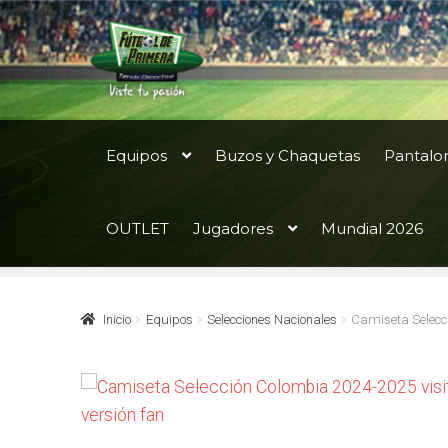
Ir
Ir
a
al
la
contenido
navegación
Equipos
Buzos y Chaquetas
Pantalo
OUTLET
Jugadores
Mundial 2026
Inicio
Equipos
Selecciones Nacionales
Camiseta Selecci