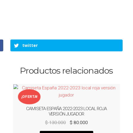
twitter
Productos relacionados
¡OFERTA!
CAMISETA ESPAÑA 2022-2023 LOCAL ROJA
VERSIÓN JUGADOR
El
El
$
130.000
$
80.000
precio
precio