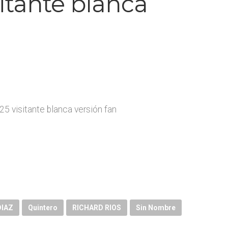
itante blanca
 visitante blanca versión fan
DIAZ
Quintero
RICHARD RIOS
Sin Nombre