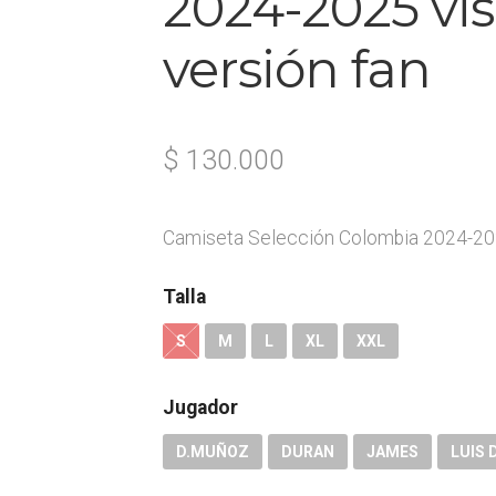
2024-2025 vis
versión fan
$
130.000
Camiseta Selección Colombia 2024-2025
Talla
S
M
L
XL
XXL
Jugador
D.MUÑOZ
DURAN
JAMES
LUIS 