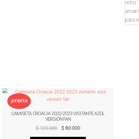
¡OFERTA!
CAMISETA CROACIA 2022-2023 VISITANTE AZÚL
VERSIÓN FAN
El
El
$
120.000
$
80.000
precio
precio