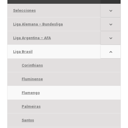
producto
Selecciones
Liga Alemana – Bundesliga
Liga Argentina – AFA
Liga Brasil
Corinthians
Fluminense
Flamengo
Palmeiras
Santos