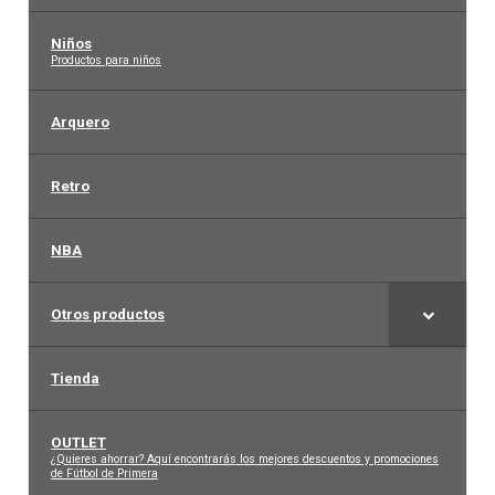
Niños
–
Productos para niños
Arquero
Retro
NBA
Otros productos
Tienda
OUTLET
–
¿Quieres ahorrar? Aquí encontrarás los mejores descuentos y promociones
de Fútbol de Primera