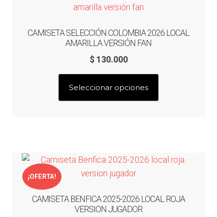
se
pueden
CAMISETA SELECCIÓN COLOMBIA 2026 LOCAL
elegir
AMARILLA VERSIÓN FAN
en
$
130.000
la
página
Este
Seleccionar opciones
de
producto
producto
tiene
múltiples
variantes.
Las
opciones
se
¡OFERTA!
pueden
CAMISETA BENFICA 2025-2026 LOCAL ROJA
elegir
VERSION JUGADOR
en