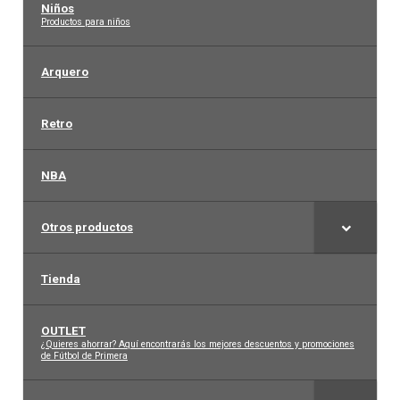
Niños
–
Productos para niños
Arquero
Retro
NBA
Otros productos
Tienda
OUTLET
–
¿Quieres ahorrar? Aquí encontrarás los mejores descuentos y promociones
de Fútbol de Primera