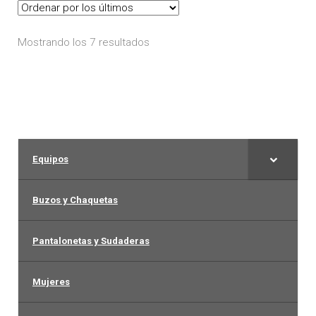
opciones
se
Ordenado
Mostrando los 7 resultados
pueden
por
elegir
los
en
últimos
la
página
de
Equipos
producto
Buzos y Chaquetas
Pantalonetas y Sudaderas
Mujeres