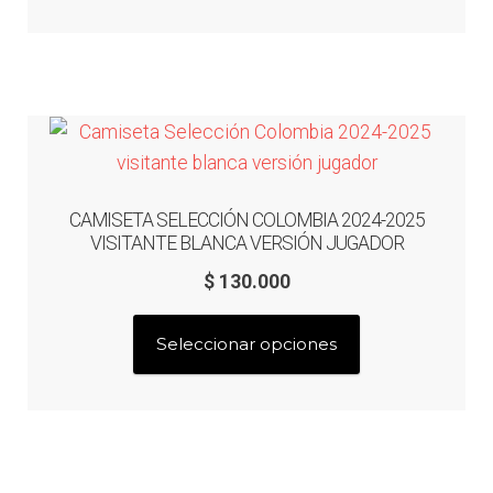
producto
tiene
múltiples
variantes.
Las
opciones
se
pueden
CAMISETA SELECCIÓN COLOMBIA 2024-2025
elegir
VISITANTE BLANCA VERSIÓN JUGADOR
en
$
130.000
la
página
Este
Seleccionar opciones
de
producto
producto
tiene
múltiples
variantes.
Las