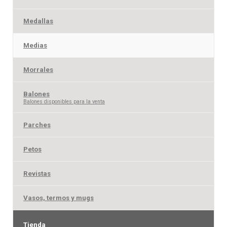
Medallas
Medias
Morrales
Balones
–
Balones disponibles para la venta
Parches
Petos
Revistas
Vasos, termos y mugs
Tienda