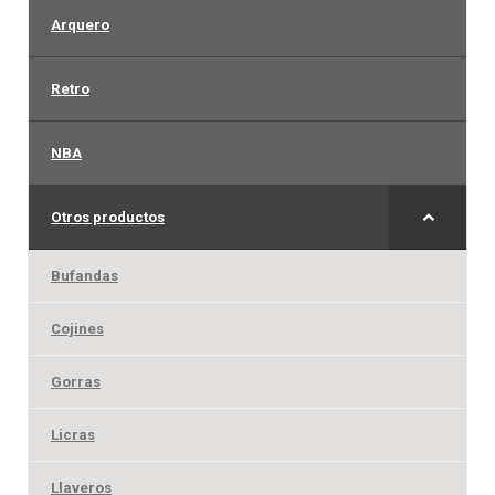
Arquero
Arquero
Retro
Mujeres
NBA
Niños
Otros productos
Otros productos
Bufandas
OUTLET
Cojines
Gorras
Licras
Llaveros