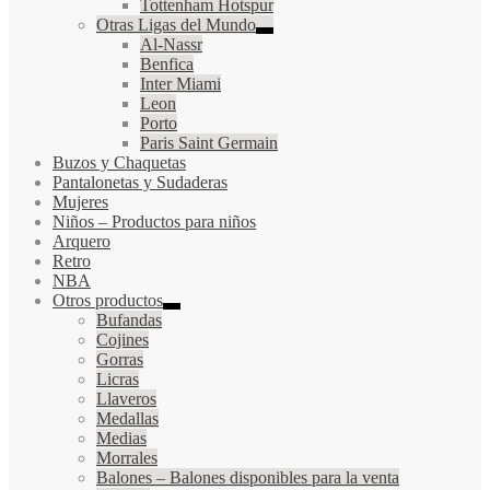
Tottenham Hotspur
Otras Ligas del Mundo
Al-Nassr
Benfica
Inter Miami
Leon
Porto
Paris Saint Germain
Buzos y Chaquetas
Pantalonetas y Sudaderas
Mujeres
Niños
–
Productos para niños
Arquero
Retro
NBA
Otros productos
Bufandas
Cojines
Gorras
Licras
Llaveros
Medallas
Medias
Morrales
Balones
–
Balones disponibles para la venta