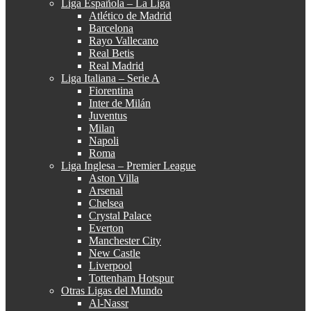
Liga Española – La Liga
Atlético de Madrid
Barcelona
Rayo Vallecano
Real Betis
Real Madrid
Liga Italiana – Serie A
Fiorentina
Inter de Milán
Juventus
Milan
Napoli
Roma
Liga Inglesa – Premier League
Aston Villa
Arsenal
Chelsea
Crystal Palace
Everton
Manchester City
New Castle
Liverpool
Tottenham Hotspur
Otras Ligas del Mundo
Al-Nassr