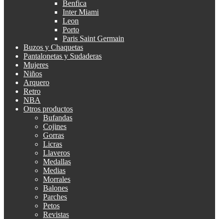
Benfica
Inter Miami
Leon
Porto
Paris Saint Germain
Buzos y Chaquetas
Pantalonetas y Sudaderas
Mujeres
Niños
Arquero
Retro
NBA
Otros productos
Bufandas
Cojines
Gorras
Licras
Llaveros
Medallas
Medias
Morrales
Balones
Parches
Petos
Revistas