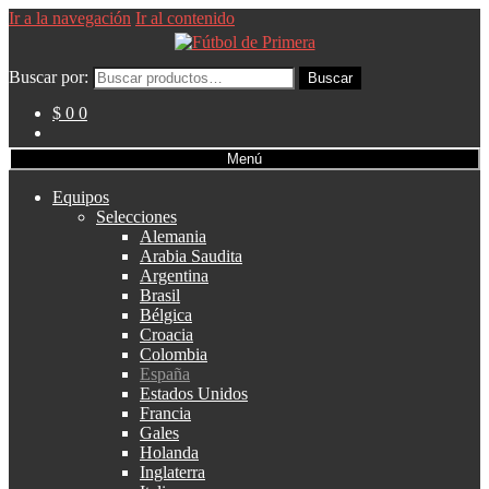
Ir a la navegación
Ir al contenido
Buscar por:
Buscar
$ 0
0
Menú
Equipos
Selecciones
Alemania
Arabia Saudita
Argentina
Brasil
Bélgica
Croacia
Colombia
España
Estados Unidos
Francia
Gales
Holanda
Inglaterra