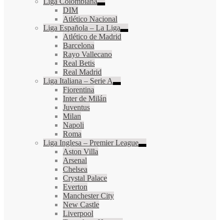
Liga Colombiana
DIM
Atlético Nacional
Liga Española – La Liga
Atlético de Madrid
Barcelona
Rayo Vallecano
Real Betis
Real Madrid
Liga Italiana – Serie A
Fiorentina
Inter de Milán
Juventus
Milan
Napoli
Roma
Liga Inglesa – Premier League
Aston Villa
Arsenal
Chelsea
Crystal Palace
Everton
Manchester City
New Castle
Liverpool