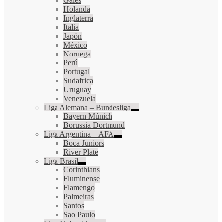
Gales
Holanda
Inglaterra
Italia
Japón
México
Noruega
Perú
Portugal
Sudafrica
Uruguay
Venezuela
Liga Alemana – Bundesliga
Bayern Múnich
Borussia Dortmund
Liga Argentina – AFA
Boca Juniors
River Plate
Liga Brasil
Corinthians
Fluminense
Flamengo
Palmeiras
Santos
Sao Paulo