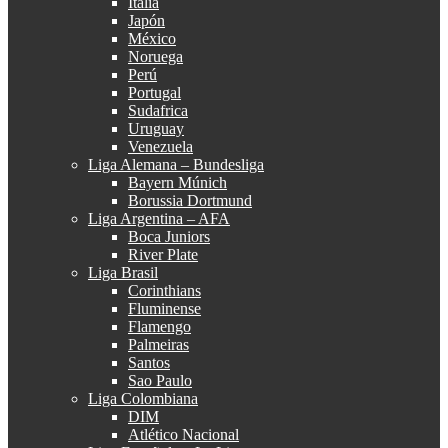
Italia
Japón
México
Noruega
Perú
Portugal
Sudafrica
Uruguay
Venezuela
Liga Alemana – Bundesliga
Bayern Múnich
Borussia Dortmund
Liga Argentina – AFA
Boca Juniors
River Plate
Liga Brasil
Corinthians
Fluminense
Flamengo
Palmeiras
Santos
Sao Paulo
Liga Colombiana
DIM
Atlético Nacional