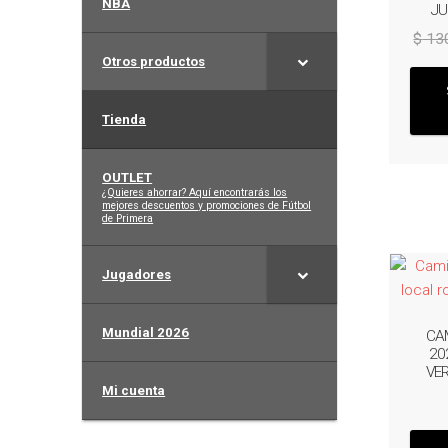
NBA
JU
$
13
Otros productos
Tienda
OUTLET
–
¿Quieres ahorrar? Aquí encontrarás los
mejores descuentos y promociones de Fútbol
de Primera
Jugadores
Mundial 2026
CA
20
VE
Mi cuenta