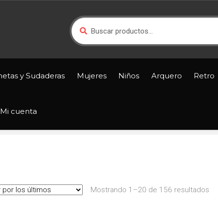
Buscar
Buscar
por:
netas y Sudaderas
Mujeres
Niños
Arquero
Retro
Mi cuenta
Or
Mostrando 1–20 de 156 resultados
po
lo