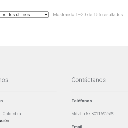
opciones
se
se
pueden
Or
pueden
Mostrando 1–20 de 156 resultados
elegir
po
elegir
en
lo
en
la
úl
la
página
página
de
de
producto
producto
nos
Contáctanos
ón
Teléfonos
 - Colombia
Móvil: +57 3011692539
ación
Email