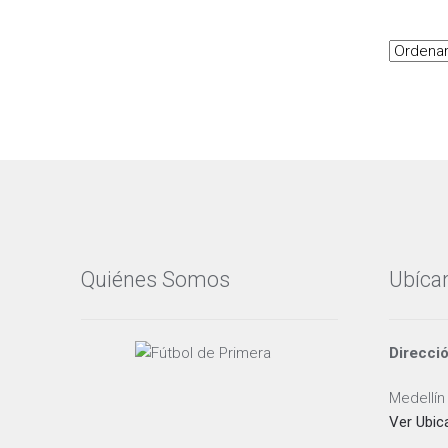
Quiénes Somos
Ubíca
Direcci
Medellín
Ver Ubic