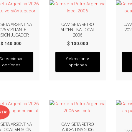
úl
SETA ARGENTINA
CAMISETA RETRO
CAM
026 VISITANTE
ARGENTINA LOCAL
202
RSIÓN JUGADOR
2006
$
140.000
$
130.000
Este
Este
Seleccionar
Seleccionar
producto
producto
opciones
opciones
tiene
tiene
múltiples
múltiples
variantes.
variantes.
Las
Las
opciones
opciones
se
se
pueden
pueden
RTA!
elegir
elegir
SETA ARGENTINA
CAMISETA RETRO
en
en
6 LOCAL VERSIÓN
ARGENTINA 2006
CAM