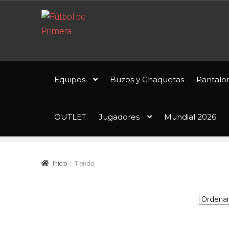
Ir
Ir
a
al
la
contenido
navegación
Equipos
Buzos y Chaquetas
Pantalo
OUTLET
Jugadores
Mundial 2026
Inicio
Tienda