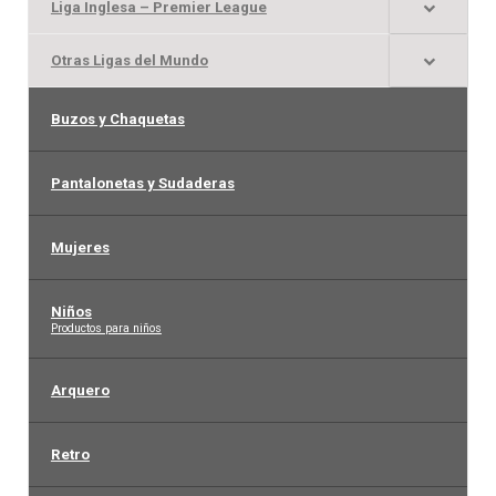
Liga Inglesa – Premier League
Otras Ligas del Mundo
Buzos y Chaquetas
Pantalonetas y Sudaderas
Mujeres
Niños
–
Productos para niños
Arquero
Retro