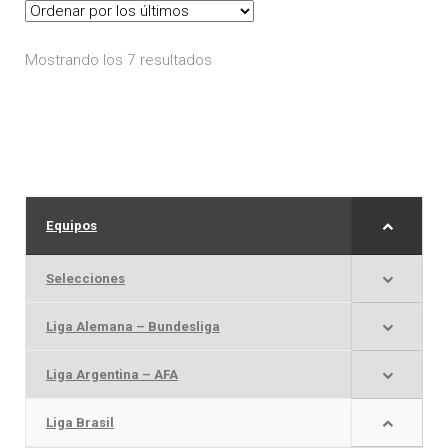
opciones
se
Ordenado
Mostrando los 7 resultados
pueden
por
elegir
los
en
últimos
la
página
de
Equipos
producto
Selecciones
Liga Alemana – Bundesliga
Liga Argentina – AFA
Liga Brasil