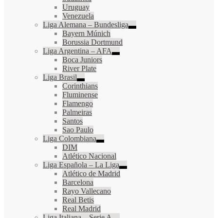
Uruguay
Venezuela
Liga Alemana – Bundesliga
Bayern Múnich
Borussia Dortmund
Liga Argentina – AFA
Boca Juniors
River Plate
Liga Brasil
Corinthians
Fluminense
Flamengo
Palmeiras
Santos
Sao Paulo
Liga Colombiana
DIM
Atlético Nacional
Liga Española – La Liga
Atlético de Madrid
Barcelona
Rayo Vallecano
Real Betis
Real Madrid
Liga Italiana – Serie A