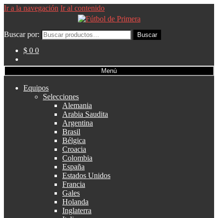
Ir a la navegación
Ir al contenido
Buscar por:
Buscar
$ 0
0
Menú
Equipos
Selecciones
Alemania
Arabia Saudita
Argentina
Brasil
Bélgica
Croacia
Colombia
España
Estados Unidos
Francia
Gales
Holanda
Inglaterra