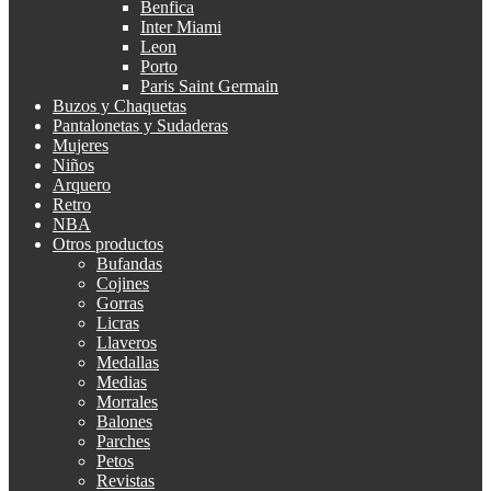
Benfica
Inter Miami
Leon
Porto
Paris Saint Germain
Buzos y Chaquetas
Pantalonetas y Sudaderas
Mujeres
Niños
Arquero
Retro
NBA
Otros productos
Bufandas
Cojines
Gorras
Licras
Llaveros
Medallas
Medias
Morrales
Balones
Parches
Petos
Revistas