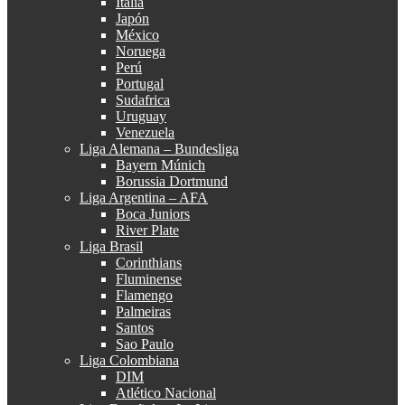
Italia
Japón
México
Noruega
Perú
Portugal
Sudafrica
Uruguay
Venezuela
Liga Alemana – Bundesliga
Bayern Múnich
Borussia Dortmund
Liga Argentina – AFA
Boca Juniors
River Plate
Liga Brasil
Corinthians
Fluminense
Flamengo
Palmeiras
Santos
Sao Paulo
Liga Colombiana
DIM
Atlético Nacional