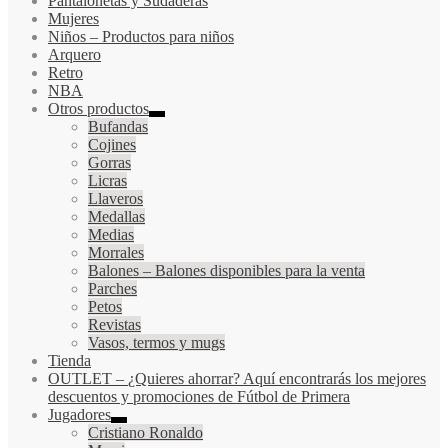
Pantalonetas y Sudaderas
Mujeres
Niños
–
Productos para niños
Arquero
Retro
NBA
Otros productos
Bufandas
Cojines
Gorras
Licras
Llaveros
Medallas
Medias
Morrales
Balones
–
Balones disponibles para la venta
Parches
Petos
Revistas
Vasos, termos y mugs
Tienda
OUTLET
–
¿Quieres ahorrar? Aquí encontrarás los mejores
descuentos y promociones de Fútbol de Primera
Jugadores
Cristiano Ronaldo