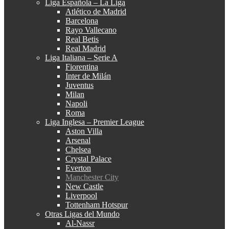
Liga Española – La Liga
Atlético de Madrid
Barcelona
Rayo Vallecano
Real Betis
Real Madrid
Liga Italiana – Serie A
Fiorentina
Inter de Milán
Juventus
Milan
Napoli
Roma
Liga Inglesa – Premier League
Aston Villa
Arsenal
Chelsea
Crystal Palace
Everton
Manchester City
New Castle
Liverpool
Tottenham Hotspur
Otras Ligas del Mundo
Al-Nassr