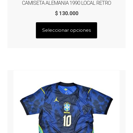
CAMISETA ALEMANIA 1990 LOCAL RETRO
$
130.000
Este
Seleccionar opciones
producto
tiene
múltiples
variantes.
Las
opciones
se
pueden
elegir
en
la
página