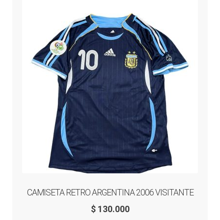
opciones
se
pueden
elegir
en
la
página
de
producto
CAMISETA RETRO ARGENTINA 2006 VISITANTE
$
130.000