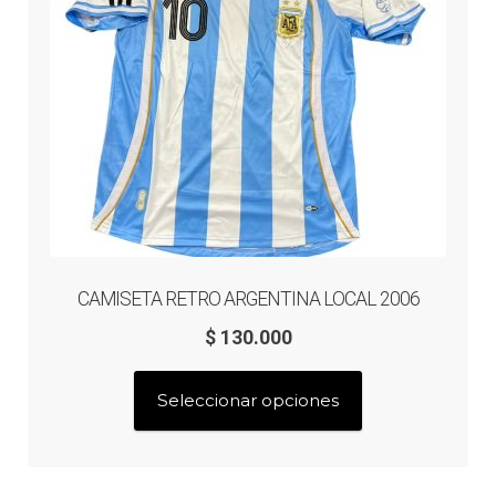
en
la
página
de
producto
CAMISETA RETRO ARGENTINA LOCAL 2006
$
130.000
Este
Seleccionar opciones
producto
tiene
múltiples