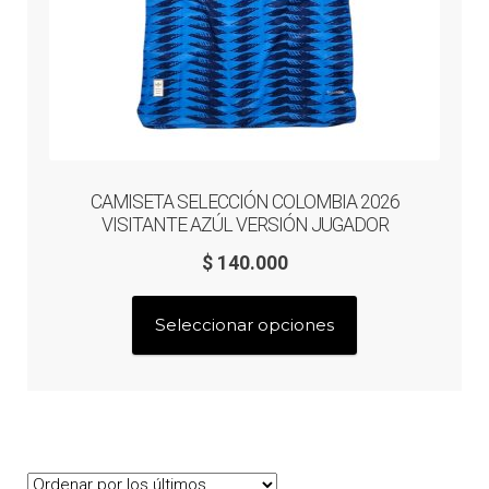
de
producto
CAMISETA SELECCIÓN COLOMBIA 2026
VISITANTE AZÚL VERSIÓN JUGADOR
$
140.000
Este
Seleccionar opciones
producto
tiene
múltiples
variantes.
Las