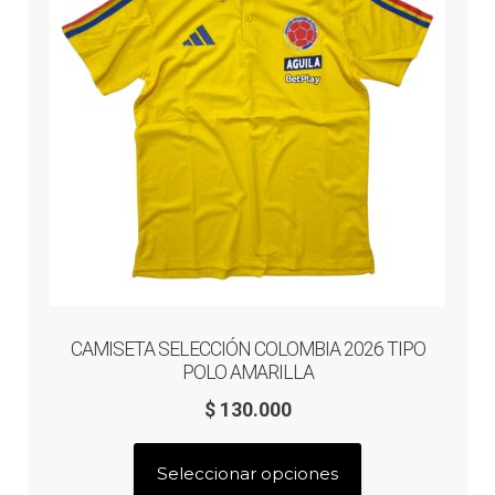
elegir
en
la
página
de
producto
CAMISETA SELECCIÓN COLOMBIA 2026 TIPO
POLO AMARILLA
$
130.000
Este
Seleccionar opciones
producto