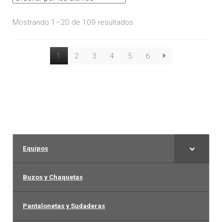
opciones
se
Ordenado
Mostrando 1–20 de 109 resultados
pueden
por
elegir
los
1
2
3
4
5
6
en
últimos
la
página
de
producto
Equipos
Buzos y Chaquetas
Pantalonetas y Sudaderas