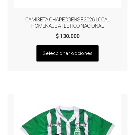
CAMISETA CHAPECOENSE 2026 LOCAL
HOMENAJE ATLÉTICO NACIONAL
$
130.000
Este
Seleccionar opciones
producto
tiene
múltiples
variantes.
Las
opciones
se
pueden
elegir
en