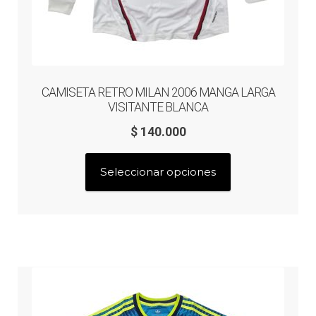
CAMISETA RETRO MILAN 2006 MANGA LARGA
VISITANTE BLANCA
$
140.000
Este
Seleccionar opciones
producto
tiene
múltiples
variantes.
Las
opciones
se