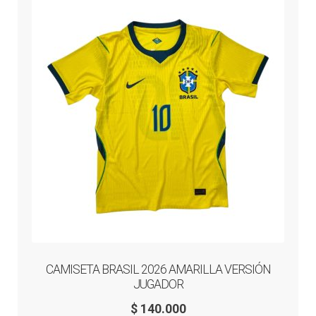
opciones
se
pueden
elegir
en
la
página
de
producto
CAMISETA BRASIL 2026 AMARILLA VERSIÓN
JUGADOR
$
140.000