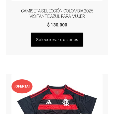
CAMISETA SELECCIÓN COLOMBIA 2026
VISITANTE AZÚL PARA MUJER
$
130.000
Este
Seleccionar opciones
producto
tiene
múltiples
variantes.
Las
opciones
se
¡OFERTA!
pueden
elegir
en