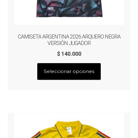
CAMISETA ARGENTINA 2026 ARQUERO NEGRA
VERSIÓN JUGADOR
$
140.000
Este
Seleccionar opciones
producto
tiene
múltiples
variantes.
Las
opciones
se
pueden