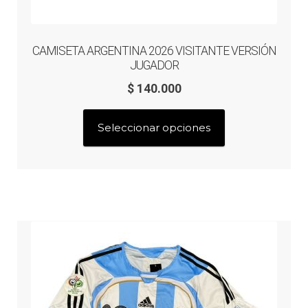
Arquero
CAMISETA ARGENTINA 2026 VISITANTE VERSIÓN
Mujeres
JUGADOR
$
140.000
Niños
Este
Seleccionar opciones
producto
Otros productos
tiene
múltiples
OUTLET
variantes.
Las
opciones
se
pueden
elegir