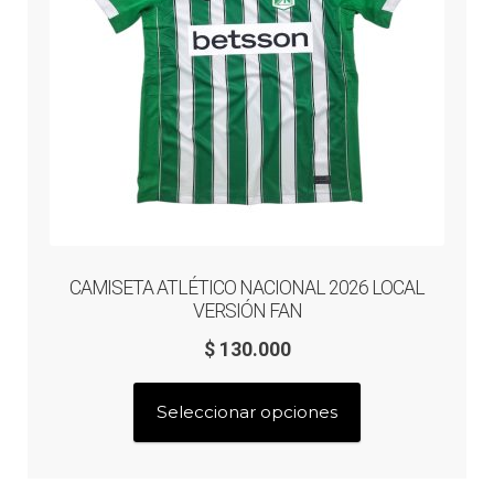
la
página
de
producto
CAMISETA ATLÉTICO NACIONAL 2026 LOCAL
VERSIÓN FAN
$
130.000
Este
Seleccionar opciones
producto
tiene
múltiples