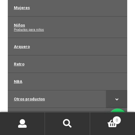
Mujeres
Niños
–
Productos para niños
Arquero
Retro
NBA
Otros productos
Tienda
0
Buscar
Buscar
OUTLET
–
por: