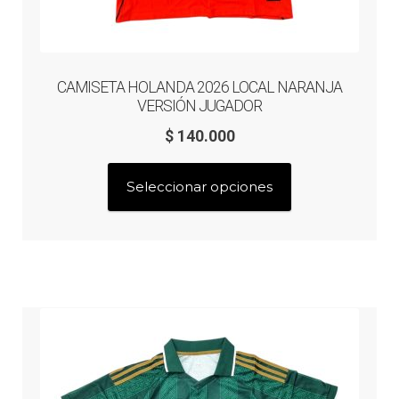
CAMISETA HOLANDA 2026 LOCAL NARANJA
VERSIÓN JUGADOR
$
140.000
Este
Seleccionar opciones
producto
tiene
múltiples
variantes.
Las
opciones
se
pueden