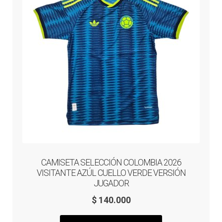
pueden
elegir
en
la
página
de
producto
CAMISETA SELECCIÓN COLOMBIA 2026
VISITANTE AZÚL CUELLO VERDE VERSIÓN
JUGADOR
$
140.000
Este