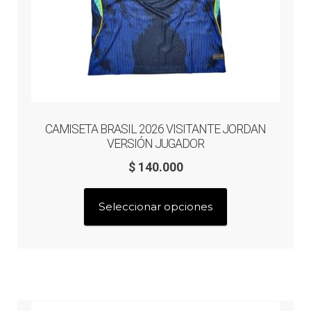
de
producto
CAMISETA BRASIL 2026 VISITANTE JORDAN
VERSIÓN JUGADOR
$
140.000
Este
Seleccionar opciones
producto
tiene
múltiples
variantes.
Las