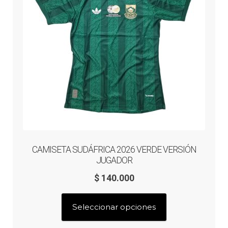
elegir
en
la
página
de
producto
CAMISETA SUDÁFRICA 2026 VERDE VERSIÓN
JUGADOR
$
140.000
Este
Seleccionar opciones
producto