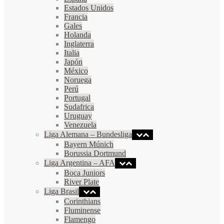
Estados Unidos
Francia
Gales
Holanda
Inglaterra
Italia
Japón
México
Noruega
Perú
Portugal
Sudafrica
Uruguay
Venezuela
Liga Alemana – Bundesliga
Bayern Múnich
Borussia Dortmund
Liga Argentina – AFA
Boca Juniors
River Plate
Liga Brasil
Corinthians
Fluminense
Flamengo