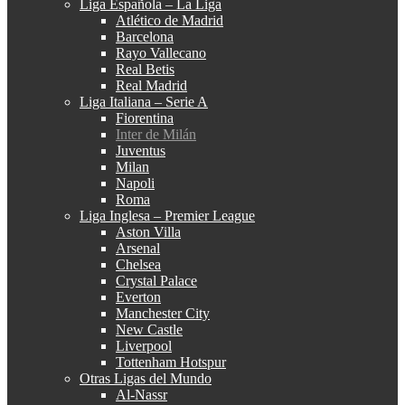
Liga Española – La Liga
Atlético de Madrid
Barcelona
Rayo Vallecano
Real Betis
Real Madrid
Liga Italiana – Serie A
Fiorentina
Inter de Milán
Juventus
Milan
Napoli
Roma
Liga Inglesa – Premier League
Aston Villa
Arsenal
Chelsea
Crystal Palace
Everton
Manchester City
New Castle
Liverpool
Tottenham Hotspur
Otras Ligas del Mundo
Al-Nassr