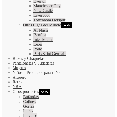
Everton
Manchester City
New Castle
Liverpool
Tottenham Hotspur
Otras Ligas del Mundo
Al-Nassr
Benfica
Inter Miami
Leon
Porto
Paris Saint Germain
Buzos y Chaquetas
Pantalonetas y Sudaderas
Mujeres
Niños
–
Productos para niños
Arquero
Retro
NBA
Otros productos
Bufandas
Cojines
Gorras
Licras
Llaveros