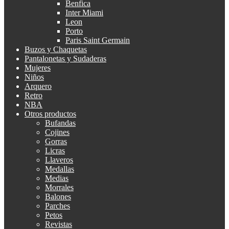
Benfica
Inter Miami
Leon
Porto
Paris Saint Germain
Buzos y Chaquetas
Pantalonetas y Sudaderas
Mujeres
Niños
Arquero
Retro
NBA
Otros productos
Bufandas
Cojines
Gorras
Licras
Llaveros
Medallas
Medias
Morrales
Balones
Parches
Petos
Revistas