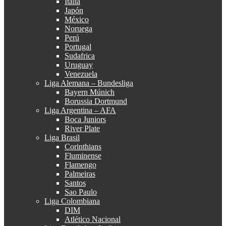
Italia
Japón
México
Noruega
Perú
Portugal
Sudafrica
Uruguay
Venezuela
Liga Alemana – Bundesliga
Bayern Múnich
Borussia Dortmund
Liga Argentina – AFA
Boca Juniors
River Plate
Liga Brasil
Corinthians
Fluminense
Flamengo
Palmeiras
Santos
Sao Paulo
Liga Colombiana
DIM
Atlético Nacional