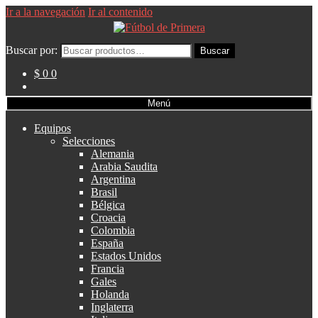
Ir a la navegación
Ir al contenido
Buscar por:
Buscar
$ 0
0
Menú
Equipos
Selecciones
Alemania
Arabia Saudita
Argentina
Brasil
Bélgica
Croacia
Colombia
España
Estados Unidos
Francia
Gales
Holanda
Inglaterra