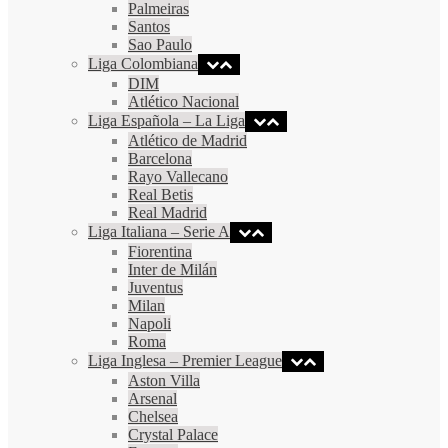
Palmeiras
Santos
Sao Paulo
Liga Colombiana
DIM
Atlético Nacional
Liga Española – La Liga
Atlético de Madrid
Barcelona
Rayo Vallecano
Real Betis
Real Madrid
Liga Italiana – Serie A
Fiorentina
Inter de Milán
Juventus
Milan
Napoli
Roma
Liga Inglesa – Premier League
Aston Villa
Arsenal
Chelsea
Crystal Palace