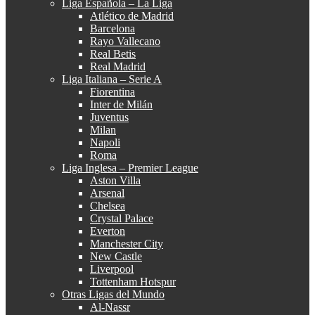
Liga Española – La Liga
Atlético de Madrid
Barcelona
Rayo Vallecano
Real Betis
Real Madrid
Liga Italiana – Serie A
Fiorentina
Inter de Milán
Juventus
Milan
Napoli
Roma
Liga Inglesa – Premier League
Aston Villa
Arsenal
Chelsea
Crystal Palace
Everton
Manchester City
New Castle
Liverpool
Tottenham Hotspur
Otras Ligas del Mundo
Al-Nassr