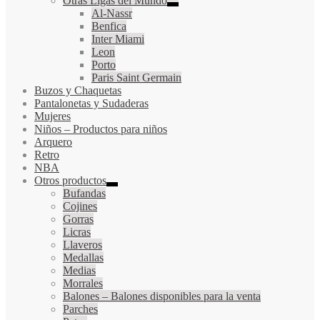
Otras Ligas del Mundo
Al-Nassr
Benfica
Inter Miami
Leon
Porto
Paris Saint Germain
Buzos y Chaquetas
Pantalonetas y Sudaderas
Mujeres
Niños
–
Productos para niños
Arquero
Retro
NBA
Otros productos
Bufandas
Cojines
Gorras
Licras
Llaveros
Medallas
Medias
Morrales
Balones
–
Balones disponibles para la venta
Parches