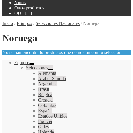
Niños
Otros productos
OUTLET
Inicio
/
Equipos
/
Selecciones Nacionales
/
Noruega
Noruega
No se han encontrado productos que coincidan con tu selección.
Equipos
Selecciones
Alemania
Arabia Saudita
Argentina
Brasil
Bélgica
Croacia
Colombia
España
Estados Unidos
Francia
Gales
Holanda