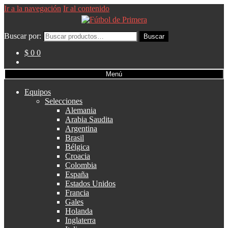
Ir a la navegación
Ir al contenido
Buscar por:
Buscar
$ 0
0
Menú
Equipos
Selecciones
Alemania
Arabia Saudita
Argentina
Brasil
Bélgica
Croacia
Colombia
España
Estados Unidos
Francia
Gales
Holanda
Inglaterra