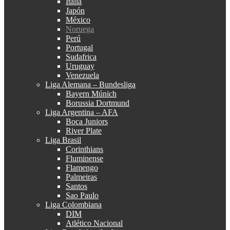
Italia
Japón
México
Noruega
Perú
Portugal
Sudafrica
Uruguay
Venezuela
Liga Alemana – Bundesliga
Bayern Múnich
Borussia Dortmund
Liga Argentina – AFA
Boca Juniors
River Plate
Liga Brasil
Corinthians
Fluminense
Flamengo
Palmeiras
Santos
Sao Paulo
Liga Colombiana
DIM
Atlético Nacional