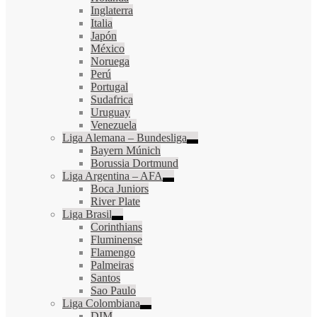
Inglaterra
Italia
Japón
México
Noruega
Perú
Portugal
Sudafrica
Uruguay
Venezuela
Liga Alemana – Bundesliga
Bayern Múnich
Borussia Dortmund
Liga Argentina – AFA
Boca Juniors
River Plate
Liga Brasil
Corinthians
Fluminense
Flamengo
Palmeiras
Santos
Sao Paulo
Liga Colombiana
DIM