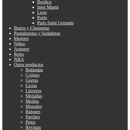
Benfica
Inter Miami
Leon
Porto
Paris Saint Germain
Buzos y Chaquetas
Pantalonetas y Sudaderas
Mujeres
Niños
Arquero
Retro
NBA
Otros productos
Bufandas
Cojines
Gorras
Licras
Llaveros
Medallas
Medias
Morrales
Balones
Parches
Petos
Revistas