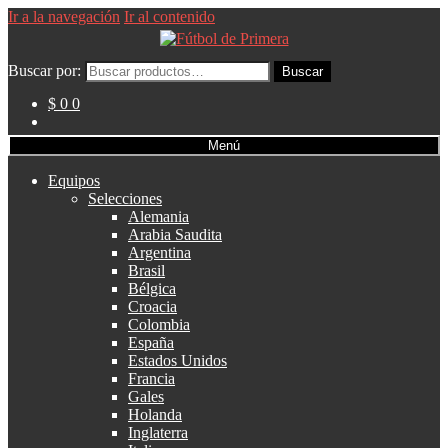
Ir a la navegación
Ir al contenido
Buscar por:
Buscar
$ 0
0
Menú
Equipos
Selecciones
Alemania
Arabia Saudita
Argentina
Brasil
Bélgica
Croacia
Colombia
España
Estados Unidos
Francia
Gales
Holanda
Inglaterra