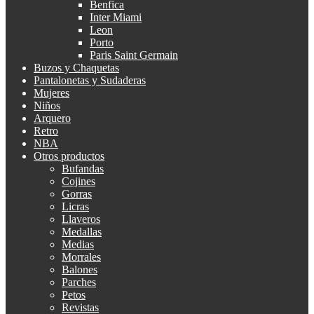
Benfica
Inter Miami
Leon
Porto
Paris Saint Germain
Buzos y Chaquetas
Pantalonetas y Sudaderas
Mujeres
Niños
Arquero
Retro
NBA
Otros productos
Bufandas
Cojines
Gorras
Licras
Llaveros
Medallas
Medias
Morrales
Balones
Parches
Petos
Revistas