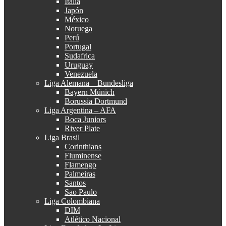
Italia
Japón
México
Noruega
Perú
Portugal
Sudafrica
Uruguay
Venezuela
Liga Alemana – Bundesliga
Bayern Múnich
Borussia Dortmund
Liga Argentina – AFA
Boca Juniors
River Plate
Liga Brasil
Corinthians
Fluminense
Flamengo
Palmeiras
Santos
Sao Paulo
Liga Colombiana
DIM
Atlético Nacional