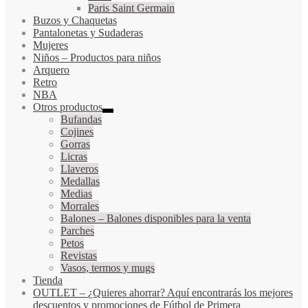
Paris Saint Germain
Buzos y Chaquetas
Pantalonetas y Sudaderas
Mujeres
Niños
–
Productos para niños
Arquero
Retro
NBA
Otros productos
Bufandas
Cojines
Gorras
Licras
Llaveros
Medallas
Medias
Morrales
Balones
–
Balones disponibles para la venta
Parches
Petos
Revistas
Vasos, termos y mugs
Tienda
OUTLET
–
¿Quieres ahorrar? Aquí encontrarás los mejores
descuentos y promociones de Fútbol de Primera