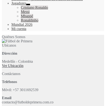
Jugadores
Cristiano Ronaldo
Messi
Mbappé
Ronaldinho
Mundial 2026
Mi cuenta
Quiénes Somos
Ubícanos
Dirección
Medellín - Colombia
Ver Ubicación
Contáctanos
Teléfonos
Móvil: +57 3011692539
Email
contacto@futboldeprimera.com.co