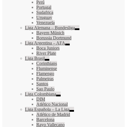
Perú
Portugal
Sudafrica
Uruguay
Venezuela
Liga Alemana – Bundesliga
Bayern Múnich
Borussia Dortmund
Liga Argentina – AFA
Boca Juniors
River Plate
Liga Brasil
Corinthians
Fluminense
Flamengo
Palmeiras
Santos
Sao Paulo
Liga Colombiana
DIM
Atlético Nacional
Liga Española – La Liga
Atlético de Madrid
Barcelona
Rayo Vallecano