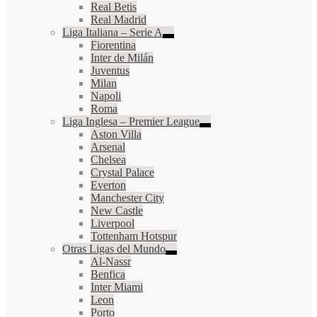
Real Betis
Real Madrid
Liga Italiana – Serie A
Fiorentina
Inter de Milán
Juventus
Milan
Napoli
Roma
Liga Inglesa – Premier League
Aston Villa
Arsenal
Chelsea
Crystal Palace
Everton
Manchester City
New Castle
Liverpool
Tottenham Hotspur
Otras Ligas del Mundo
Al-Nassr
Benfica
Inter Miami
Leon
Porto