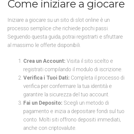
Come iniziare a giocare
Iniziare a giocare su un sito di slot online è un
processo semplice che richiede pochi passi.
Seguendo questa guida, potrai registrarti e sfruttare
al massimo le offerte disponibili.
Crea un Account:
Visita il sito scelto e
registrati compilando il modulo di iscrizione.
Verifica i Tuoi Dati:
Completa il processo di
verifica per confermare la tua identità e
garantire la sicurezza del tuo account.
Fai un Deposito:
Scegli un metodo di
pagamento e inizia a depositare fondi sul tuo
conto. Molti siti offrono depositi immediati,
anche con criptovalute.