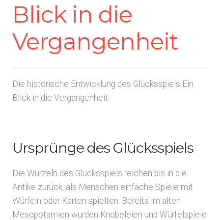
Blick in die
Vergangenheit
Die historische Entwicklung des Glücksspiels Ein
Blick in die Vergangenheit
Ursprünge des Glücksspiels
Die Wurzeln des Glücksspiels reichen bis in die
Antike zurück, als Menschen einfache Spiele mit
Würfeln oder Karten spielten. Bereits im alten
Mesopotamien wurden Knobeleien und Würfelspiele