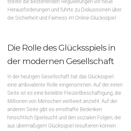
stellte die bestehenden Regulierungen vor neue
Herausforderungen und führte zu Diskussionen über
die Sicherheit und Fairness im Online-Glücksspiel.
Die Rolle des Glücksspiels in
der modernen Gesellschaft
In der heutigen Gesellschaft hat das Glücksspiel
eine ambivalente Rolle eingenommen. Auf der einen
Seite ist es eine beliebte Freizeitbeschäftigung, die
Millionen von Menschen weltweit anzieht. Auf der
anderen Seite gibt es ernsthafte Bedenken
hinsichtlich Spielsucht und den sozialen Folgen, die
aus übermäßigem Glücksspiel resultieren können.