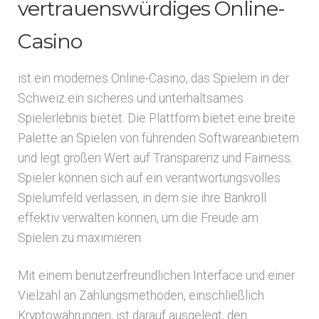
vertrauenswürdiges Online-
Casino
ist ein modernes Online-Casino, das Spielern in der
Schweiz ein sicheres und unterhaltsames
Spielerlebnis bietet. Die Plattform bietet eine breite
Palette an Spielen von führenden Softwareanbietern
und legt großen Wert auf Transparenz und Fairness.
Spieler können sich auf ein verantwortungsvolles
Spielumfeld verlassen, in dem sie ihre Bankroll
effektiv verwalten können, um die Freude am
Spielen zu maximieren.
Mit einem benutzerfreundlichen Interface und einer
Vielzahl an Zahlungsmethoden, einschließlich
Kryptowährungen, ist darauf ausgelegt, den