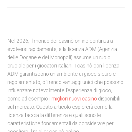
Nel 2026, il mondo dei casinò online continua a
evolversi rapidamente, e la licenza ADM (Agenzia
delle Dogane e dei Monopoli) assume un ruolo
cruciale per i giocatori italiani. I casinò con licenza
ADM garantiscono un ambiente di gioco sicuro e
regolamentato, offrendo vantaggi unici che possono
influenzare notevolmente l’esperienza di gioco,
come ad esempio i
migliori nuovi casino
disponibili
sul mercato. Questo articolo esplorerà come la
licenza faccia la differenza e quali sono le
caratteristiche fondamentali da considerare per
scegliere il miglior casinò online.