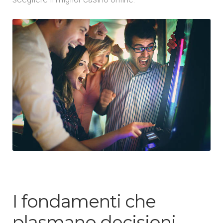
I fondamenti che
plasmano decisioni