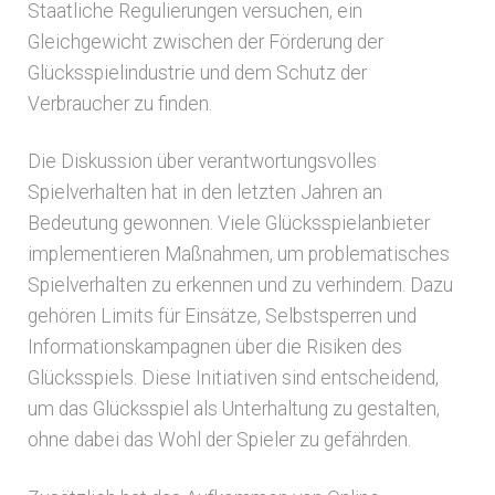
Staatliche Regulierungen versuchen, ein
Gleichgewicht zwischen der Förderung der
Glücksspielindustrie und dem Schutz der
Verbraucher zu finden.
Die Diskussion über verantwortungsvolles
Spielverhalten hat in den letzten Jahren an
Bedeutung gewonnen. Viele Glücksspielanbieter
implementieren Maßnahmen, um problematisches
Spielverhalten zu erkennen und zu verhindern. Dazu
gehören Limits für Einsätze, Selbstsperren und
Informationskampagnen über die Risiken des
Glücksspiels. Diese Initiativen sind entscheidend,
um das Glücksspiel als Unterhaltung zu gestalten,
ohne dabei das Wohl der Spieler zu gefährden.