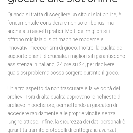
Quando si tratta di scegliere un sito di slot online, è
fondamentale considerare non solo i bonus, ma
anche altri aspetti pratici. Molti dei migliori siti
offrono migliaia di slot machine moderne e
innovativi meccanismi di gioco. Inoltre, la qualità del
supporto clienti è cruciale; i migliori siti garantiscono
assistenza in italiano, 24 ore su 24, per risolvere
qualsiasi problema possa sorgere durante il gioco.
Un altro aspetto da non trascurare è la velocità dei
prelievi. I siti di alta qualità approvano le richieste di
prelievo in poche ore, permettendo ai giocatori di
accedere rapidamente alle proprie vincite senza
lunghe attese. Infine, la sicurezza dei dati personali è
garantita tramite protocolli di crittografia avanzati,