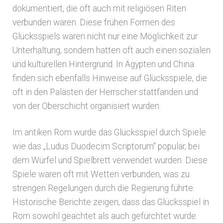
dokumentiert, die oft auch mit religiösen Riten
verbunden waren. Diese frühen Formen des
Glücksspiels waren nicht nur eine Möglichkeit zur
Unterhaltung, sondern hatten oft auch einen sozialen
und kulturellen Hintergrund. In Ägypten und China
finden sich ebenfalls Hinweise auf Glücksspiele, die
oft in den Palästen der Herrscher stattfanden und
von der Oberschicht organisiert wurden.
Im antiken Rom wurde das Glücksspiel durch Spiele
wie das „Ludus Duodecim Scriptorum“ populär, bei
dem Würfel und Spielbrett verwendet wurden. Diese
Spiele waren oft mit Wetten verbunden, was zu
strengen Regelungen durch die Regierung führte.
Historische Berichte zeigen, dass das Glücksspiel in
Rom sowohl geachtet als auch gefürchtet wurde.