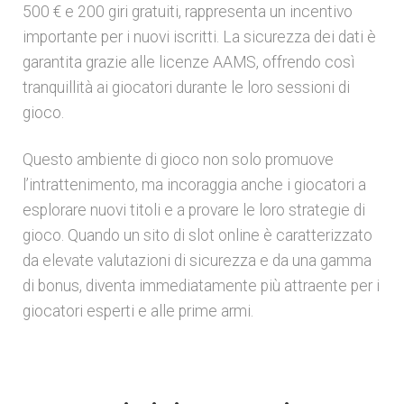
500 € e 200 giri gratuiti, rappresenta un incentivo
importante per i nuovi iscritti. La sicurezza dei dati è
garantita grazie alle licenze AAMS, offrendo così
tranquillità ai giocatori durante le loro sessioni di
gioco.
Questo ambiente di gioco non solo promuove
l’intrattenimento, ma incoraggia anche i giocatori a
esplorare nuovi titoli e a provare le loro strategie di
gioco. Quando un sito di slot online è caratterizzato
da elevate valutazioni di sicurezza e da una gamma
di bonus, diventa immediatamente più attraente per i
giocatori esperti e alle prime armi.