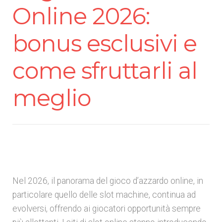
Liga Colombiana
Online 2026:
Liga Española – La Liga
bonus esclusivi e
Liga Francesa
come sfruttarli al
meglio
Liga Italiana-Serie A
NBA
Retro
Buzos y Chaquetas
Nel 2026, il panorama del gioco d’azzardo online, in
particolare quello delle slot machine, continua ad
Pantalonetas y sudaderas
evolversi, offrendo ai giocatori opportunità sempre