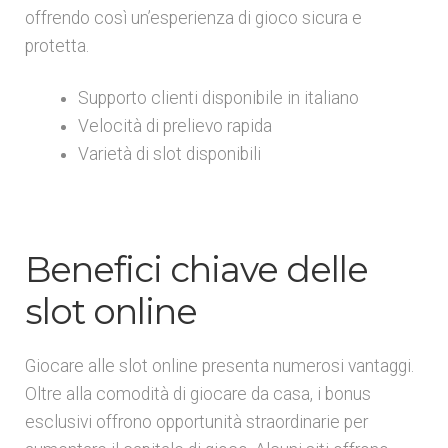
offrendo così un’esperienza di gioco sicura e
protetta.
Supporto clienti disponibile in italiano
Velocità di prelievo rapida
Varietà di slot disponibili
Benefici chiave delle
slot online
Giocare alle slot online presenta numerosi vantaggi.
Oltre alla comodità di giocare da casa, i bonus
esclusivi offrono opportunità straordinarie per