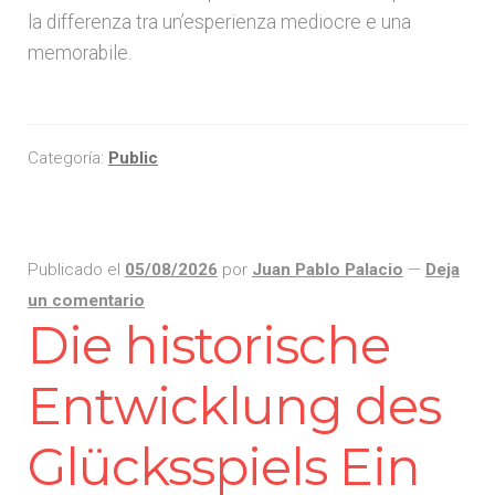
la differenza tra un’esperienza mediocre e una
memorabile.
Categoría:
Public
Publicado el
05/08/2026
por
Juan Pablo Palacio
—
Deja
un comentario
Die historische
Entwicklung des
Glücksspiels Ein