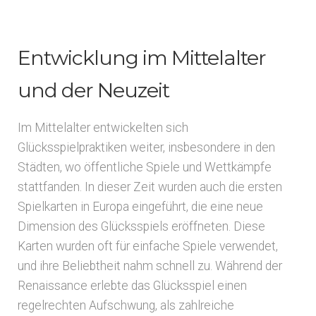
Entwicklung im Mittelalter
und der Neuzeit
Im Mittelalter entwickelten sich
Glücksspielpraktiken weiter, insbesondere in den
Städten, wo öffentliche Spiele und Wettkämpfe
stattfanden. In dieser Zeit wurden auch die ersten
Spielkarten in Europa eingeführt, die eine neue
Dimension des Glücksspiels eröffneten. Diese
Karten wurden oft für einfache Spiele verwendet,
und ihre Beliebtheit nahm schnell zu. Während der
Renaissance erlebte das Glücksspiel einen
regelrechten Aufschwung, als zahlreiche