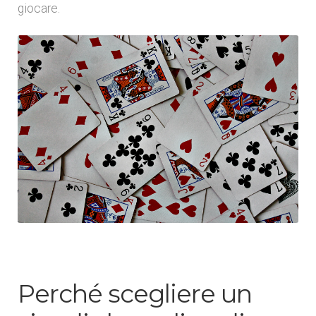
giocare.
Perché scegliere un