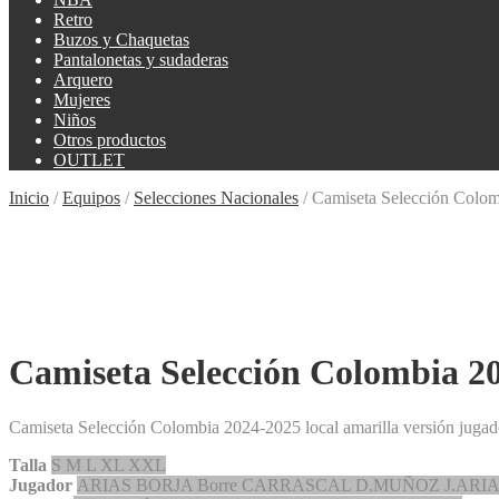
Retro
Buzos y Chaquetas
Pantalonetas y sudaderas
Arquero
Mujeres
Niños
Otros productos
OUTLET
Inicio
/
Equipos
/
Selecciones Nacionales
/
Camiseta Selección Colomb
Camiseta Selección Colombia 20
Camiseta Selección Colombia 2024-2025 local amarilla versión jugad
Talla
S
M
L
XL
XXL
Jugador
ARIAS
BORJA
Borre
CARRASCAL
D.MUÑOZ
J.ARI