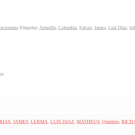
Nacionales
Etiquetas:
Amarilla
,
Colombia
,
Falcao
,
James
,
Luis Díaz
,
Se
or
ARIAS
,
JAMES
,
LERMA
,
LUIS DIAZ
,
MATHEUS
,
Quintero
,
RICH