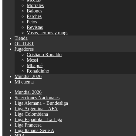
Morrales
Balones
Parches
Petos
Revistas
Vasos, termos y mugs
Tienda
OUTLET
Jugadores
Cristiano Ronaldo
Messi
Mbappé
Ronaldinho
Mundial 2026
Mi cuenta
Mundial 2026
Selecciones Nacionales
Liga Alemana – Bundesliga
Liga Argentina – AFA
Liga Colombiana
Liga Española – La Liga
Liga Francesa
Liga Italiana-Serie A
NBA