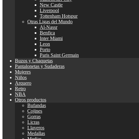
New Castle
Liverpool
Tottenham Hotspur
Otras Ligas del Mundo
Al-Nassr
Benfica
Inter Miami
Leon
Porto
Paris Saint Germain
Buzos y Chaquetas
Pantalonetas y Sudaderas
Mujeres
Niños
Arquero
Retro
NBA
Otros productos
Bufandas
Cojines
Gorras
Licras
Llaveros
Medallas
Medias