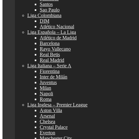
Santos
Sao Paulo
Liga Colombiana
DIM
Atlético Nacional
Liga Española – La Liga
Atlético de Madrid
Barcelona
Rayo Vallecano
Real Betis
Real Madrid
Liga Italiana – Serie A
Fiorentina
Inter de Milán
Juventus
Milan
Napoli
Roma
Liga Inglesa – Premier League
Aston Villa
Arsenal
Chelsea
Crystal Palace
Everton
Manchester City