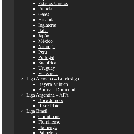
Estados Unidos
Francia
Gales
Holanda
Inglaterra
Italia
Japón
México
Noruega
Perú
Portugal
Sudafrica
Uruguay
Venezuela
Liga Alemana – Bundesliga
Bayern Múnich
Borussia Dortmund
Liga Argentina – AFA
Boca Juniors
River Plate
Liga Brasil
Corinthians
Fluminense
Flamengo
Palmeiras