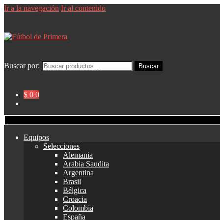
Ir a la navegación
Ir al contenido
Buscar por:
Buscar
$ 0
0
Equipos
Selecciones
Alemania
Arabia Saudita
Argentina
Brasil
Bélgica
Croacia
Colombia
España