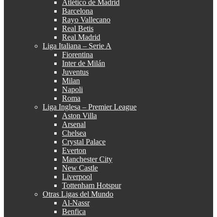
Atlético de Madrid
Barcelona
Rayo Vallecano
Real Betis
Real Madrid
Liga Italiana – Serie A
Fiorentina
Inter de Milán
Juventus
Milan
Napoli
Roma
Liga Inglesa – Premier League
Aston Villa
Arsenal
Chelsea
Crystal Palace
Everton
Manchester City
New Castle
Liverpool
Tottenham Hotspur
Otras Ligas del Mundo
Al-Nassr
Benfica