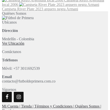
Camiseta Retro Argentina
tiene
en
local 2006
múltiples
la
Camiseta River Plate 2023 arquero negra Armani
variantes.
página
Quiénes Somos
Las
de
opciones
producto
Ubícanos
se
pueden
Dirección
elegir
en
Medellín - Colombia
la
Ver Ubicación
página
de
Contáctanos
producto
Teléfonos
Móvil: +57 3011692539
Email
contacto@futboldeprimera.com.co
Síguenos
Mi Cuenta |
Tienda |
Términos y Condiciones |
Quiénes Somos |