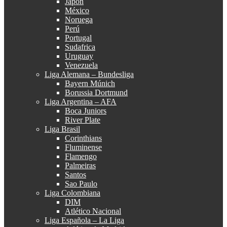
Japón
México
Noruega
Perú
Portugal
Sudafrica
Uruguay
Venezuela
Liga Alemana – Bundesliga
Bayern Múnich
Borussia Dortmund
Liga Argentina – AFA
Boca Juniors
River Plate
Liga Brasil
Corinthians
Fluminense
Flamengo
Palmeiras
Santos
Sao Paulo
Liga Colombiana
DIM
Atlético Nacional
Liga Española – La Liga