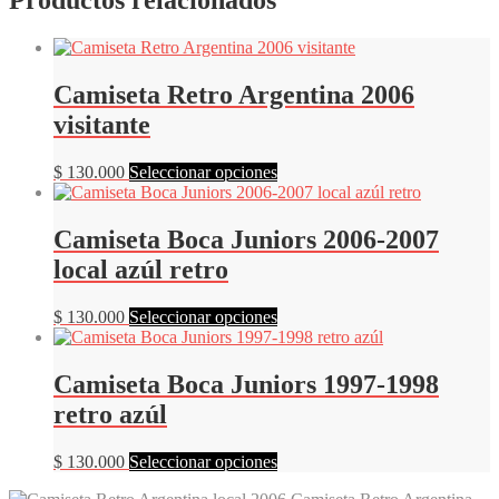
Productos relacionados
Camiseta Retro Argentina 2006
visitante
Este
$
130.000
Seleccionar opciones
producto
tiene
múltiples
Camiseta Boca Juniors 2006-2007
variantes.
local azúl retro
Las
opciones
se
Este
$
130.000
Seleccionar opciones
pueden
producto
elegir
tiene
en
múltiples
Camiseta Boca Juniors 1997-1998
la
variantes.
retro azúl
página
Las
de
opciones
producto
se
Este
$
130.000
Seleccionar opciones
pueden
producto
elegir