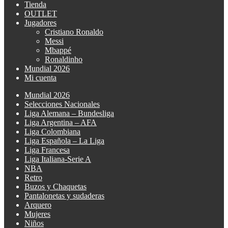
Tienda
OUTLET
Jugadores
Cristiano Ronaldo
Messi
Mbappé
Ronaldinho
Mundial 2026
Mi cuenta
Mundial 2026
Selecciones Nacionales
Liga Alemana – Bundesliga
Liga Argentina – AFA
Liga Colombiana
Liga Española – La Liga
Liga Francesa
Liga Italiana-Serie A
NBA
Retro
Buzos y Chaquetas
Pantalonetas y sudaderas
Arquero
Mujeres
Niños