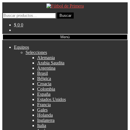
Ir
Ir
a
al
Buscar
la
contenido
Buscar
por:
navegación
$ 0
0
Menú
Equipos
Selecciones
Alemania
Arabia Saudita
Argentina
Brasil
Bélgica
Croacia
Colombia
España
Estados Unidos
Francia
Gales
Holanda
Inglaterra
Italia