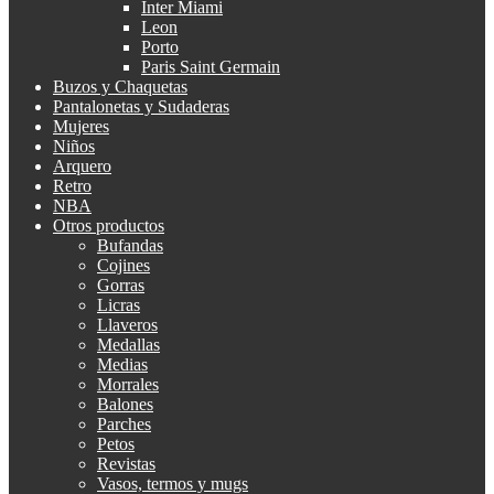
Inter Miami
Leon
Porto
Paris Saint Germain
Buzos y Chaquetas
Pantalonetas y Sudaderas
Mujeres
Niños
Arquero
Retro
NBA
Otros productos
Bufandas
Cojines
Gorras
Licras
Llaveros
Medallas
Medias
Morrales
Balones
Parches
Petos
Revistas
Vasos, termos y mugs