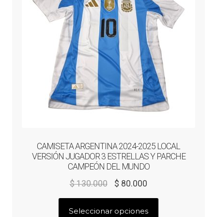
CAMISETA ARGENTINA 2024-2025 LOCAL
VERSIÓN JUGADOR 3 ESTRELLAS Y PARCHE
CAMPEÓN DEL MUNDO
El
El
$
130.000
$
80.000
precio
precio
Este
original
actual
Seleccionar opciones