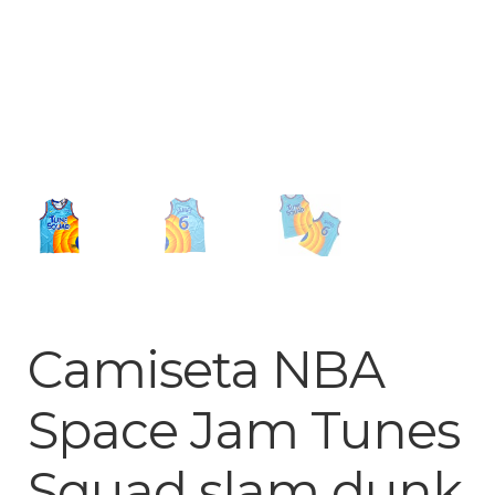
Arquero
Mujeres
Niños
Otros productos
OUTLET
Camiseta NBA
Space Jam Tunes
Squad slam dunk