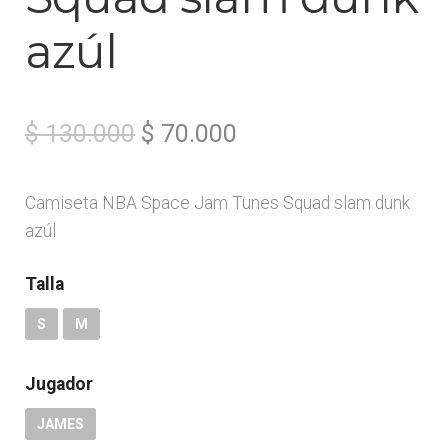
azúl
El
El
$
130.000
$
70.000
precio
precio
Camiseta NBA Space Jam Tunes Squad slam dunk
original
actual
azúl
era:
es:
Talla
$ 130.000.
$ 70.000.
S
M
Jugador
JAMES