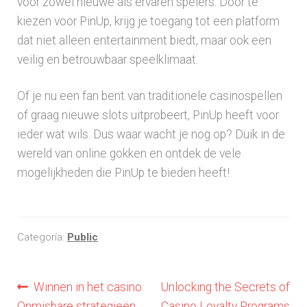
voor zowel nieuwe als ervaren spelers. Door te
kiezen voor PinUp, krijg je toegang tot een platform
dat niet alleen entertainment biedt, maar ook een
veilig en betrouwbaar speelklimaat.
Of je nu een fan bent van traditionele casinospellen
of graag nieuwe slots uitprobeert, PinUp heeft voor
ieder wat wils. Dus waar wacht je nog op? Duik in de
wereld van online gokken en ontdek de vele
mogelijkheden die PinUp te bieden heeft!
Categoría:
Public
Navegación
Anterior:
Siguiente:
Winnen in het casino
Unlocking the Secrets of
Onmisbare strategieën
Casino Loyalty Programs