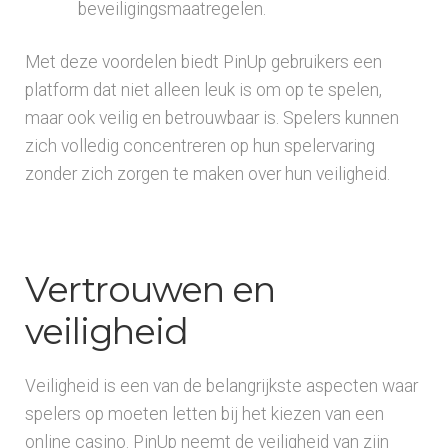
beveiligingsmaatregelen.
Met deze voordelen biedt PinUp gebruikers een
platform dat niet alleen leuk is om op te spelen,
maar ook veilig en betrouwbaar is. Spelers kunnen
zich volledig concentreren op hun spelervaring
zonder zich zorgen te maken over hun veiligheid.
Vertrouwen en
veiligheid
Veiligheid is een van de belangrijkste aspecten waar
spelers op moeten letten bij het kiezen van een
online casino. PinUp neemt de veiligheid van zijn