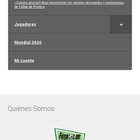
¿Quieres ahorrar? Aquí encontrarás los mejores descuentos y promociones
de Fútbol de Primera
Jugadores
Mundial 2026
Mi cuenta
Quiénes Somos