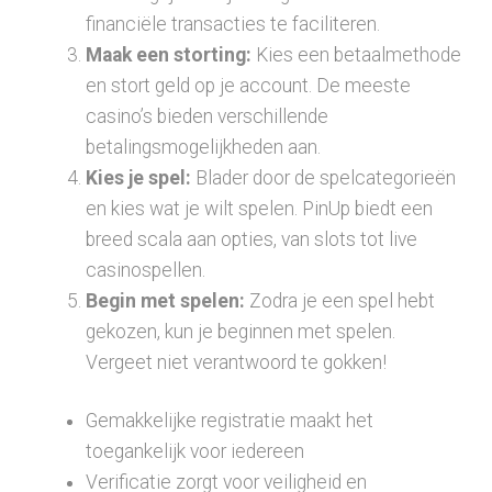
financiële transacties te faciliteren.
Maak een storting:
Kies een betaalmethode
en stort geld op je account. De meeste
casino’s bieden verschillende
betalingsmogelijkheden aan.
Kies je spel:
Blader door de spelcategorieën
en kies wat je wilt spelen. PinUp biedt een
breed scala aan opties, van slots tot live
casinospellen.
Begin met spelen:
Zodra je een spel hebt
gekozen, kun je beginnen met spelen.
Vergeet niet verantwoord te gokken!
Gemakkelijke registratie maakt het
toegankelijk voor iedereen
Verificatie zorgt voor veiligheid en