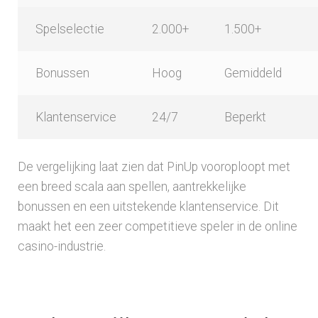
Spelselectie
2.000+
1.500+
Bonussen
Hoog
Gemiddeld
Klantenservice
24/7
Beperkt
De vergelijking laat zien dat PinUp vooroploopt met
een breed scala aan spellen, aantrekkelijke
bonussen en een uitstekende klantenservice. Dit
maakt het een zeer competitieve speler in de online
casino-industrie.