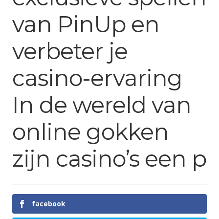
Liga Colombiana
van PinUp en
Liga Española – La Liga
verbeter je
Liga Francesa
casino-ervaring
Liga Italiana-Serie A
In de wereld van
NBA
online gokken
Retro
zijn casino’s een p
Buzos y Chaquetas
facebook
Pantalonetas y sudaderas