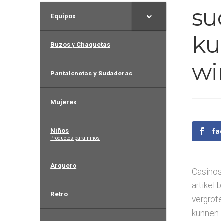
su
Equipos
ku
Buzos y Chaquetas
wi
Pantalonetas y Sudaderas
Mujeres
fa
Niños
–
Productos para niños
Arquero
Casinos
artikel
Retro
vergrot
kunnen 