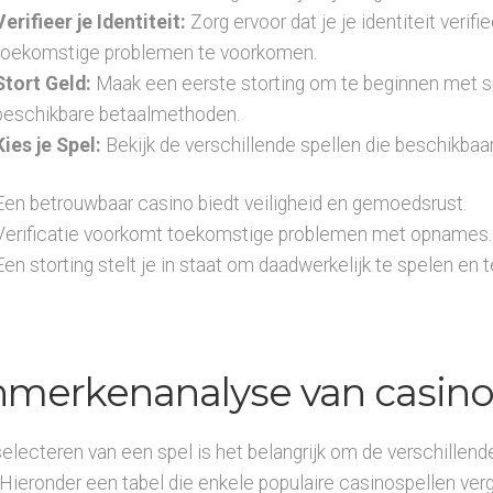
Verifieer je Identiteit:
Zorg ervoor dat je je identiteit verif
toekomstige problemen te voorkomen.
Stort Geld:
Maak een eerste storting om te beginnen met sp
beschikbare betaalmethoden.
Kies je Spel:
Bekijk de verschillende spellen die beschikbaar z
Een betrouwbaar casino biedt veiligheid en gemoedsrust.
Verificatie voorkomt toekomstige problemen met opnames.
Een storting stelt je in staat om daadwerkelijk te spelen en 
merkenanalyse van casino
 selecteren van een spel is het belangrijk om de verschillend
Hieronder een tabel die enkele populaire casinospellen verg