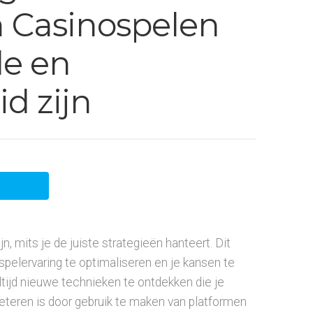
n Casinospelen
e en
d zijn
 mits je de juiste strategieën hanteert. Dit
 spelervaring te optimaliseren en je kansen te
altijd nieuwe technieken te ontdekken die je
eteren is door gebruik te maken van platformen