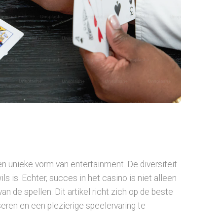
n unieke vorm van entertainment. De diversiteit
ils is. Echter, succes in het casino is niet alleen
an de spellen. Dit artikel richt zich op de beste
eren en een plezierige speelervaring te