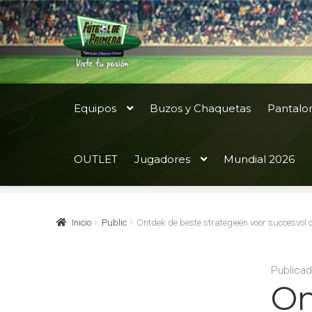
Ir
Ir
a
al
la
contenido
navegación
Equipos
Buzos y Chaquetas
Pantalo
OUTLET
Jugadores
Mundial 2026
Inicio
Public
Ontdek de beste strategieën voor succesvol
Publica
On