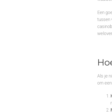
Een goe
tussen 
casinob
welover
Hoe
Als je 
om een 