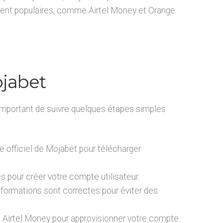
ement populaires, comme Airtel Money et Orange
jabet
t important de suivre quelques étapes simples
e officiel de Mojabet pour télécharger
 pour créer votre compte utilisateur.
formations sont correctes pour éviter des
irtel Money pour approvisionner votre compte.