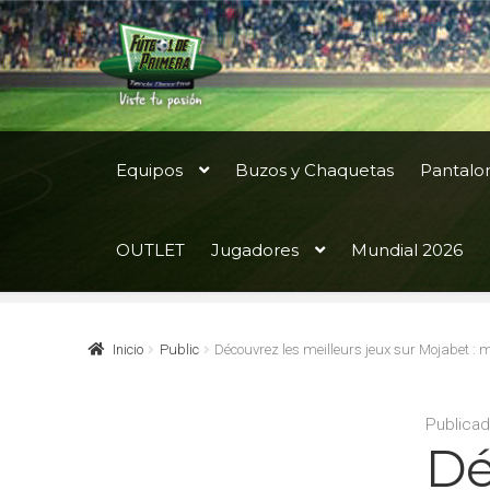
Ir
Ir
a
al
la
contenido
navegación
Equipos
Buzos y Chaquetas
Pantalo
OUTLET
Jugadores
Mundial 2026
Inicio
Public
Découvrez les meilleurs jeux sur Mojabet : m
Publica
Dé