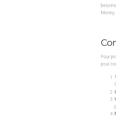
besoins
Money, 
Co
Pour pr
pour co