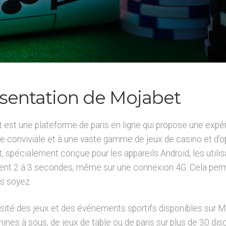
sentation de Mojabet
 est une plateforme de paris en ligne qui propose une expér
ce conviviale et à une vaste gamme de jeux de casino et d’opt
, spécialement conçue pour les appareils Android, les util
nt 2 à 3 secondes, même sur une connexion 4G. Cela permet
s soyez.
rsité des jeux et des événements sportifs disponibles sur 
ines à sous, de jeux de table ou de paris sur plus de 30 dis