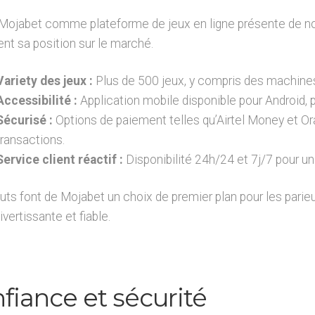
 Mojabet comme plateforme de jeux en ligne présente de no
ent sa position sur le marché.
Variety des jeux :
Plus de 500 jeux, y compris des machines 
Accessibilité :
Application mobile disponible pour Android,
Sécurisé :
Options de paiement telles qu’Airtel Money et O
transactions.
Service client réactif :
Disponibilité 24h/24 et 7j/7 pour un
uts font de Mojabet un choix de premier plan pour les pari
divertissante et fiable.
fiance et sécurité