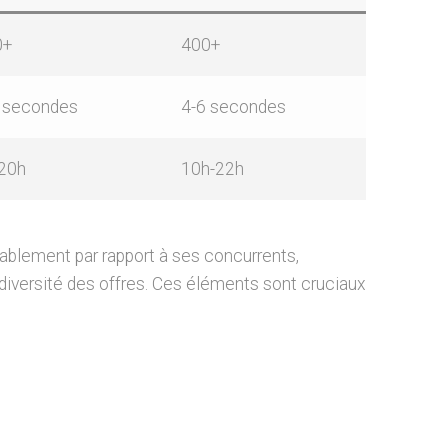
0+
400+
 secondes
4-6 secondes
20h
10h-22h
blement par rapport à ses concurrents,
diversité des offres. Ces éléments sont cruciaux