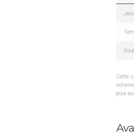
Jeux
Tem
Sout
Cette c
notamme
pour as
Ava