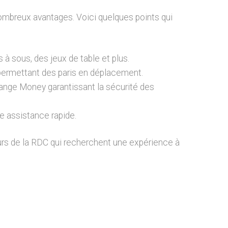
mbreux avantages. Voici quelques points qui
à sous, des jeux de table et plus.
 permettant des paris en déplacement.
range Money garantissant la sécurité des
e assistance rapide.
eurs de la RDC qui recherchent une expérience à