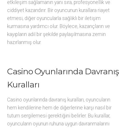
etkileşim sağlamanın yanı sıra, profesyonellik ve
ciddiyet kazandırır. Bir oyuncunun kurallara riayet
etmesi, diğer oyuncularla sağlıklı bir iletişim
kurmasına yardımcı olur. Böylece, kazançların ve
kayıpların adil bir şekilde paylaşılmasına zemin
hazırlanmış olur.
Casino Oyunlarında Davranış
Kuralları
Casino oyunlarında davranış kuralları, oyuncuların
hem kendilerine hem de diğerlerine karşı nasıl bir
tutum sergilemesi gerektiğini belirler. Bu kurallar,
oyuncuların oyunun ruhuna uygun davranmalarını