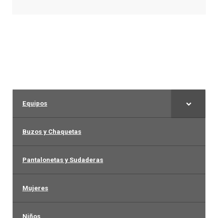
Equipos
Buzos y Chaquetas
Pantalonetas y Sudaderas
Mujeres
Niños
–