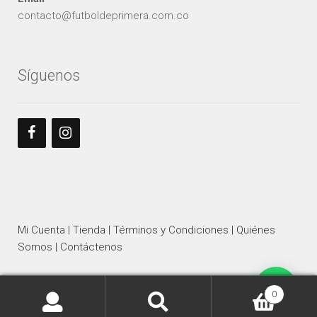
contacto@futboldeprimera.com.co
Síguenos
Mi Cuenta |
Tienda |
Términos y Condiciones |
Quiénes
Somos |
Contáctenos
0
Buscar
Buscar