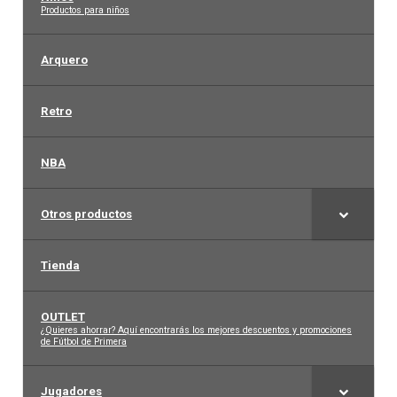
Productos para niños
Arquero
Retro
NBA
Otros productos
Tienda
OUTLET
–
¿Quieres ahorrar? Aquí encontrarás los mejores descuentos y promociones
de Fútbol de Primera
Jugadores