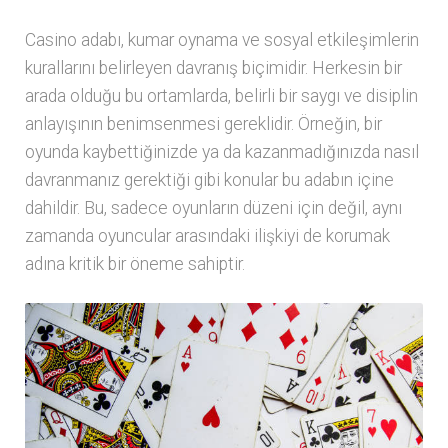
Arquero
Casino adabı, kumar oynama ve sosyal etkileşimlerin
kurallarını belirleyen davranış biçimidir. Herkesin bir
Mujeres
arada olduğu bu ortamlarda, belirli bir saygı ve disiplin
anlayışının benimsenmesi gereklidir. Örneğin, bir
Niños
oyunda kaybettiğinizde ya da kazanmadığınızda nasıl
davranmanız gerektiği gibi konular bu adabın içine
Otros productos
dahildir. Bu, sadece oyunların düzeni için değil, aynı
zamanda oyuncular arasındaki ilişkiyi de korumak
OUTLET
adına kritik bir öneme sahiptir.