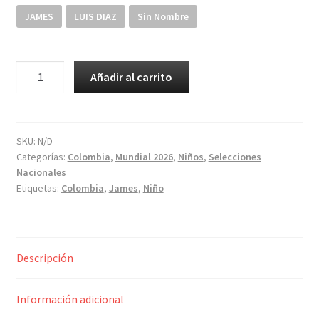
Niños
JAMES
LUIS DIAZ
Sin Nombre
Otros productos
Uniforme
Añadir al carrito
OUTLET
Colombia
2026
amarillo
con
SKU:
N/D
Categorías:
Colombia
,
Mundial 2026
,
Niños
,
Selecciones
pantaloneta
Nacionales
blanca
Etiquetas:
Colombia
,
James
,
Niño
para
niño
cantidad
Descripción
Información adicional