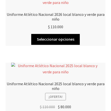
Uniforme Atlético Nacional 2026 local blanco y verde para
niño
$
110.000
Este
Seleccionar opciones
producto
tiene
múltiples
variantes.
Las
opciones
se
Uniforme Atlético Nacional 2025 local blanco y verde para
pueden
niño
elegir
¡OFERTA!
en
la
El
El
$
110.000
$
80.000
página