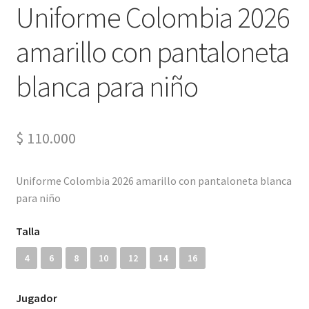
Uniforme Colombia 2026
Liga Francesa
amarillo con pantaloneta
Liga Italiana-Serie A
blanca para niño
NBA
Retro
$
110.000
Buzos y Chaquetas
Uniforme Colombia 2026 amarillo con pantaloneta blanca
para niño
Pantalonetas y sudaderas
Talla
Arquero
4
6
8
10
12
14
16
Mujeres
Jugador