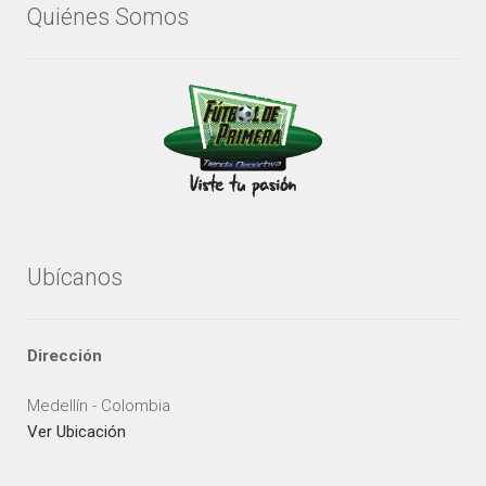
Quiénes Somos
elegir
en
la
página
de
producto
Ubícanos
Dirección
Medellín - Colombia
Ver Ubicación