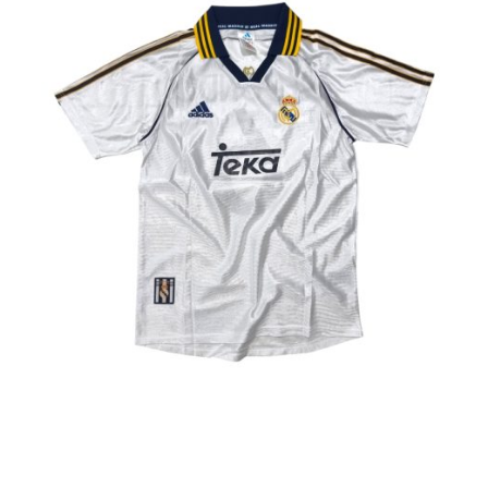
Liga Colombiana
Liga Española – La Liga
Liga Francesa
Liga Italiana-Serie A
NBA
Retro
Buzos y Chaquetas
Pantalonetas y sudaderas