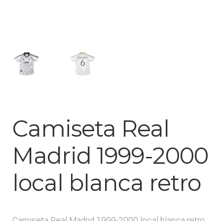
Arquero
Mujeres
Niños
Otros productos
Camiseta Real
OUTLET
Madrid 1999-2000
local blanca retro
Camiseta Real Madrid 1999-2000 local blanca retro