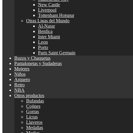
New Castle
Liverpool
Tottenham Hotspur
Otras Ligas del Mundo
Al-Nassr
Benfica
Inter Miami
Leon
Porto
Paris Saint Germain
Buzos y Chaquetas
Pantalonetas y Sudaderas
Mujeres
Niños
Arquero
Retro
NBA
Otros productos
Bufandas
Cojines
Gorras
Licras
Llaveros
Medallas
Medias