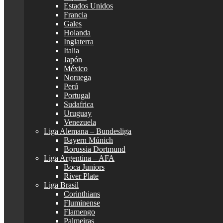
Estados Unidos
Francia
Gales
Holanda
Inglaterra
Italia
Japón
México
Noruega
Perú
Portugal
Sudafrica
Uruguay
Venezuela
Liga Alemana – Bundesliga
Bayern Múnich
Borussia Dortmund
Liga Argentina – AFA
Boca Juniors
River Plate
Liga Brasil
Corinthians
Fluminense
Flamengo
Palmeiras