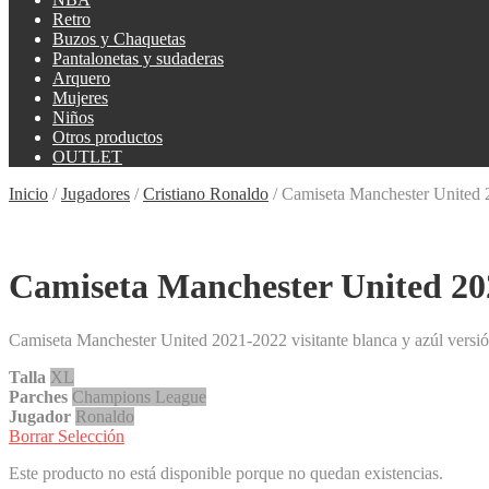
Retro
Buzos y Chaquetas
Pantalonetas y sudaderas
Arquero
Mujeres
Niños
Otros productos
OUTLET
Inicio
/
Jugadores
/
Cristiano Ronaldo
/
Camiseta Manchester United 2
Camiseta Manchester United 202
Camiseta Manchester United 2021-2022 visitante blanca y azúl versi
Talla
XL
Parches
Champions League
Jugador
Ronaldo
Borrar Selección
Este producto no está disponible porque no quedan existencias.