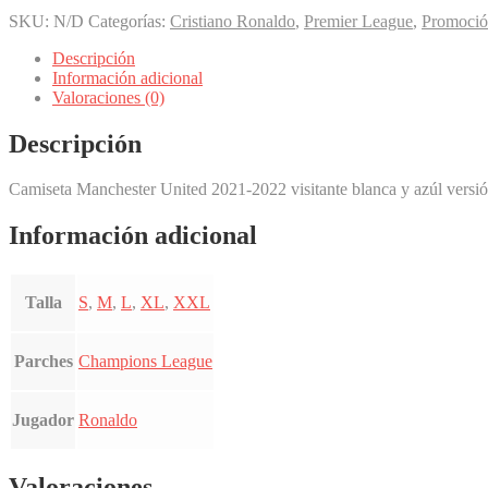
SKU:
N/D
Categorías:
Cristiano Ronaldo
,
Premier League
,
Promoci
Descripción
Información adicional
Valoraciones (0)
Descripción
Camiseta Manchester United 2021-2022 visitante blanca y azúl versi
Información adicional
Talla
S
,
M
,
L
,
XL
,
XXL
Parches
Champions League
Jugador
Ronaldo
Valoraciones