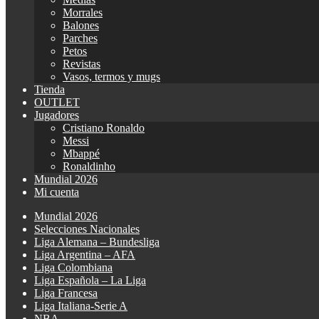
Morrales
Balones
Parches
Petos
Revistas
Vasos, termos y mugs
Tienda
OUTLET
Jugadores
Cristiano Ronaldo
Messi
Mbappé
Ronaldinho
Mundial 2026
Mi cuenta
Mundial 2026
Selecciones Nacionales
Liga Alemana – Bundesliga
Liga Argentina – AFA
Liga Colombiana
Liga Española – La Liga
Liga Francesa
Liga Italiana-Serie A
NBA