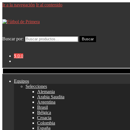
Ir a la navegación
Ir al contenido
Buscar por:
Buscar
$ 0
0
Equipos
Selecciones
Alemania
Arabia Saudita
Argentina
Brasil
Bélgica
Croacia
Colombia
España