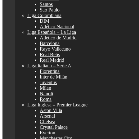
Santos
Sao Paulo
Liga Colombiana
DIM
Atlético Nacional
Liga Española – La Liga
Atlético de Madrid
Barcelona
Rayo Vallecano
Real Betis
Real Madrid
Liga Italiana – Serie A
Fiorentina
Inter de Milán
Juventus
Milan
Napoli
Roma
Liga Inglesa – Premier League
Aston Villa
Arsenal
Chelsea
Crystal Palace
Everton
Manchester City