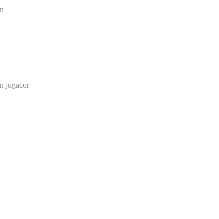
ón
ón jugador