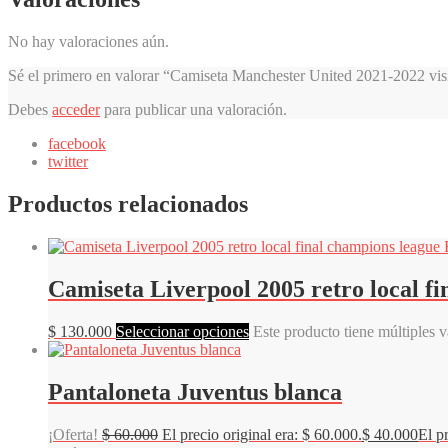
No hay valoraciones aún.
Sé el primero en valorar “Camiseta Manchester United 2021-2022 visi
Debes
acceder
para publicar una valoración.
facebook
twitter
Productos relacionados
Camiseta Liverpool 2005 retro local f
$
130.000
Seleccionar opciones
Este producto tiene múltiples 
Pantaloneta Juventus blanca
¡Oferta!
$
60.000
El precio original era: $ 60.000.
$
40.000
El p