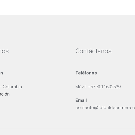
elegir
en
la
página
de
producto
nos
Contáctanos
ón
Teléfonos
 - Colombia
Móvil: +57 3011692539
ación
Email
contacto@futboldeprimera.