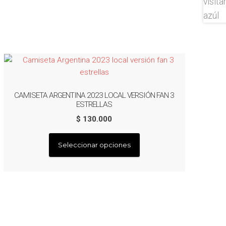
CAMISETA ARGENTINA 2023 LOCAL VERSIÓN FAN 3
ESTRELLAS
$
130.000
Este
Seleccionar opciones
producto
tiene
múltiples
variantes.
Las
opciones
se