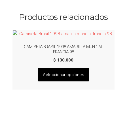
Productos relacionados
CAMISETA BRASIL 1998 AMARILLA MUNDIAL
FRANCIA 98
$
130.000
Este
Seleccionar opciones
producto
tiene
múltiples
variantes.
Las
opciones
se
pueden