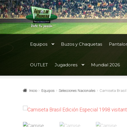
Ir
Ir
a
al
la
contenido
navegación
Equipos
Buzos y Chaquetas
Pantalo
OUTLET
Jugadores
Mundial 2026
Inicio
Equipos
Selecciones Nacionales
Camiseta Brasil 