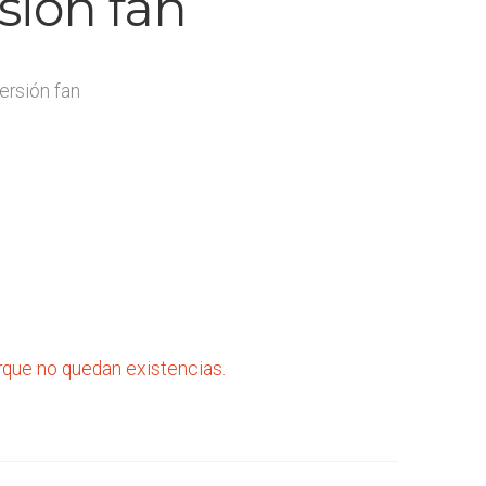
sión fan
ersión fan
rque no quedan existencias.