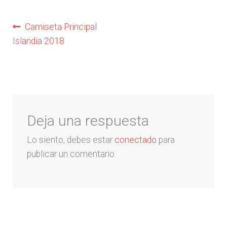
Arquero
Navegación
Anterior:
Camiseta Principal
Islandia 2018
Mujeres
de
entradas
Niños
Otros productos
Deja una respuesta
OUTLET
Lo siento, debes estar
conectado
para
publicar un comentario.