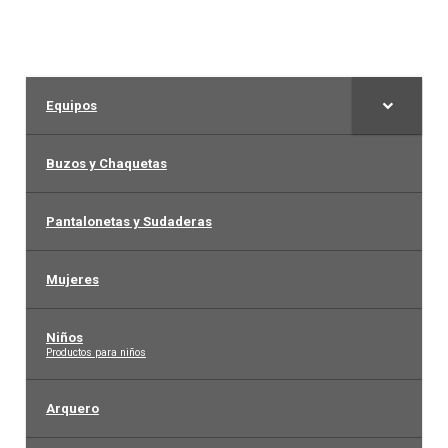
Equipos
Buzos y Chaquetas
Pantalonetas y Sudaderas
Mujeres
Niños
–
Productos para niños
Arquero