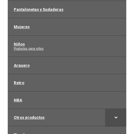
Pantalonetas y Sudaderas
Mujeres
Niños
–
Productos para niños
Arquero
Retro
NBA
Otros productos