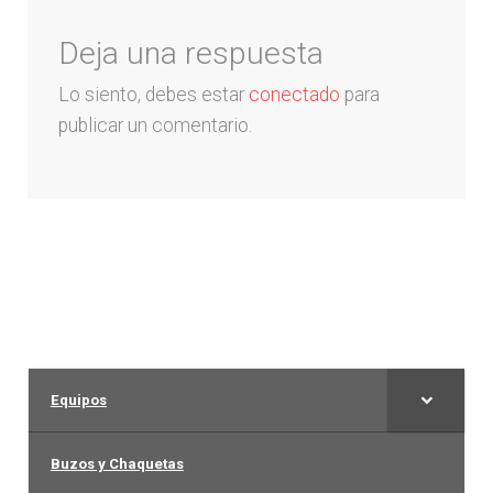
Arquero
Deja una respuesta
Lo siento, debes estar
conectado
para
Mujeres
publicar un comentario.
Niños
Otros productos
OUTLET
Equipos
Buzos y Chaquetas