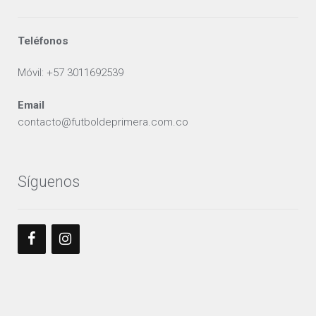
Teléfonos
Móvil: +57 3011692539
Email
contacto@futboldeprimera.com.co
Síguenos