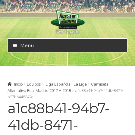
Ir
Ir
a
al
la
contenido
navegación
Menú
Mundial 2026
Selecciones Nacionales
Inicio
Equipos
Liga Española - La Liga
Camiseta
Alternativa Real Madrid 2017 – 2018
a1c88b41-94b7-41db-8471-
b27b6445347e
Liga Alemana – Bundesliga
a1c88b41-94b7-
Liga Argentina – AFA
41db-8471-