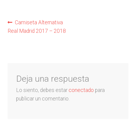
Arquero
Navegación
Anterior:
Camiseta Alternativa
Mujeres
Real Madrid 2017 – 2018
de
Niños
entradas
Otros productos
Deja una respuesta
OUTLET
Lo siento, debes estar
conectado
para
publicar un comentario.