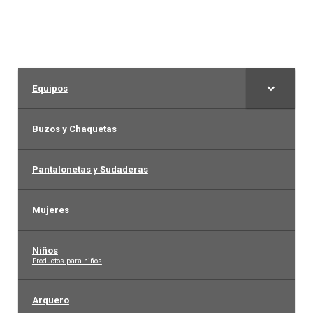
Equipos
Buzos y Chaquetas
Pantalonetas y Sudaderas
Mujeres
Niños
–
Productos para niños
Arquero