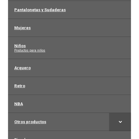
Pantalonetas y Sudaderas
Mujeres
Niños
–
Productos para niños
Arquero
Retro
NBA
Otros productos