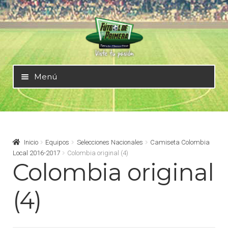
Ir
Ir
a
al
la
contenido
navegación
Menú
Mundial 2026
Selecciones Nacionales
Inicio
Equipos
Selecciones Nacionales
Camiseta Colombia
Local 2016-2017
Colombia original (4)
Colombia original
Liga Alemana – Bundesliga
(4)
Liga Argentina – AFA