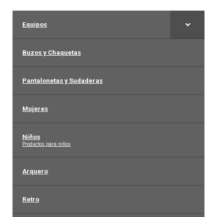
Equipos
Buzos y Chaquetas
Pantalonetas y Sudaderas
Mujeres
Niños
–
Productos para niños
Arquero
Retro