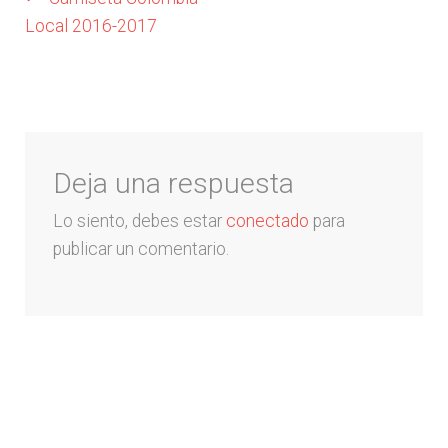
Navegación
Local 2016-2017
Arquero
de
entradas
Mujeres
Niños
Deja una respuesta
Otros productos
Lo siento, debes estar
conectado
para
publicar un comentario.
OUTLET