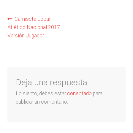
Liga Española – La Liga
Navegación
Anterior:
Camiseta Local
Atlético Nacional 2017
Liga Francesa
de
Versión Jugador
entradas
Liga Italiana-Serie A
NBA
Deja una respuesta
Retro
Lo siento, debes estar
conectado
para
Buzos y Chaquetas
publicar un comentario.
Pantalonetas y sudaderas