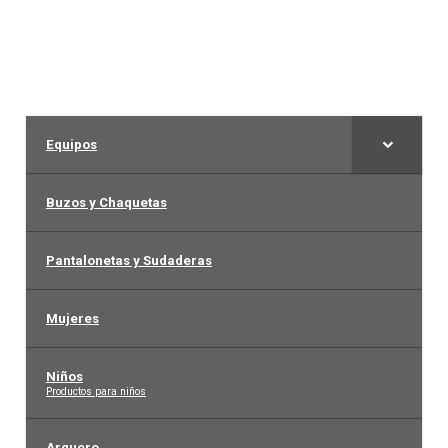
Arquero
Mujeres
Niños
Equipos
Otros productos
Buzos y Chaquetas
OUTLET
Pantalonetas y Sudaderas
Mujeres
Niños
–
Productos para niños
Arquero