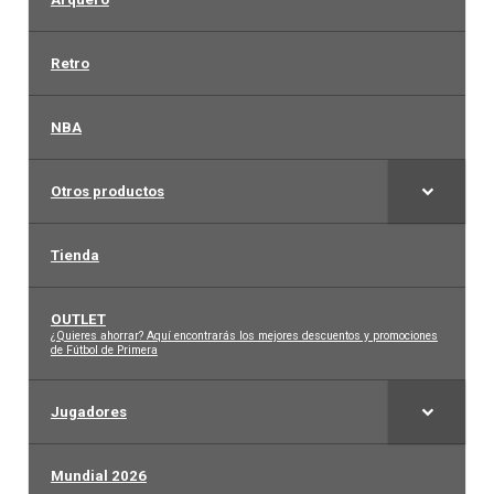
Retro
NBA
Otros productos
Tienda
OUTLET
–
¿Quieres ahorrar? Aquí encontrarás los mejores descuentos y promociones
de Fútbol de Primera
Jugadores
Mundial 2026