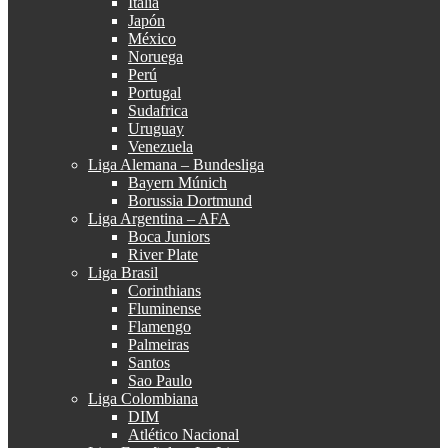
Italia
Japón
México
Noruega
Perú
Portugal
Sudafrica
Uruguay
Venezuela
Liga Alemana – Bundesliga
Bayern Múnich
Borussia Dortmund
Liga Argentina – AFA
Boca Juniors
River Plate
Liga Brasil
Corinthians
Fluminense
Flamengo
Palmeiras
Santos
Sao Paulo
Liga Colombiana
DIM
Atlético Nacional