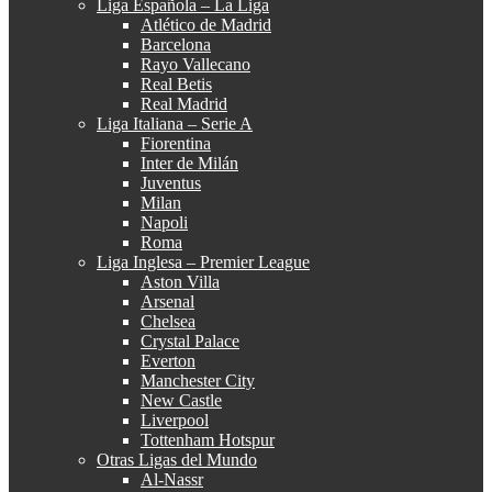
Liga Española – La Liga
Atlético de Madrid
Barcelona
Rayo Vallecano
Real Betis
Real Madrid
Liga Italiana – Serie A
Fiorentina
Inter de Milán
Juventus
Milan
Napoli
Roma
Liga Inglesa – Premier League
Aston Villa
Arsenal
Chelsea
Crystal Palace
Everton
Manchester City
New Castle
Liverpool
Tottenham Hotspur
Otras Ligas del Mundo
Al-Nassr