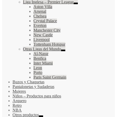
Liga Inglesa – Premier League
Aston Villa
Arsenal
Chelsea
Crystal Palace
Everton
Manchester City
New Castle
Liverpool
Tottenham Hotspur
Otras Ligas del Mundo
Al-Nassr
Benfica
Inter Miami
Leon
Porto
Paris Saint Germain
Buzos y Chaquetas
Pantalonetas y Sudaderas
Mujeres
Niños
–
Productos para niños
Arquero
Retro
NBA
Otros productos