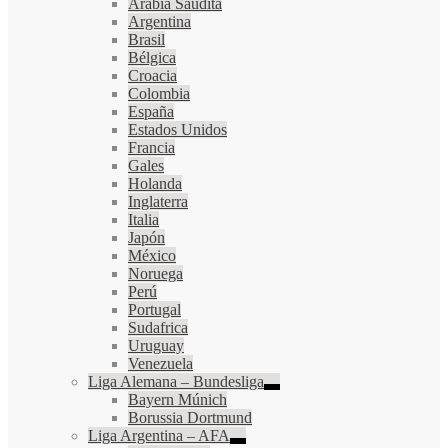
Arabia Saudita
Argentina
Brasil
Bélgica
Croacia
Colombia
España
Estados Unidos
Francia
Gales
Holanda
Inglaterra
Italia
Japón
México
Noruega
Perú
Portugal
Sudafrica
Uruguay
Venezuela
Liga Alemana – Bundesliga
Bayern Múnich
Borussia Dortmund
Liga Argentina – AFA