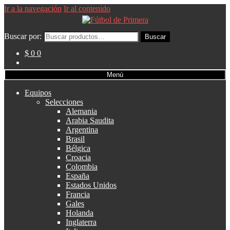
Ir a la navegación
Ir al contenido
Buscar por:
Buscar
$ 0
0
Menú
Equipos
Selecciones
Alemania
Arabia Saudita
Argentina
Brasil
Bélgica
Croacia
Colombia
España
Estados Unidos
Francia
Gales
Holanda
Inglaterra