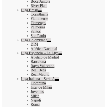
Boca Juniors
River Plate
Liga Brasil
Corinthians
Fluminense
Flamengo
Palmeiras
Santos
Sao Paulo
Liga Colombiana
DIM
Atlético Nacional
Liga Española – La Liga
Atlético de Madrid
Barcelona
Rayo Vallecano
Real Betis
Real Madrid
Liga Italiana – Serie A
Fiorentina
Inter de Milán
Juventus
Milan
Napoli
Roma