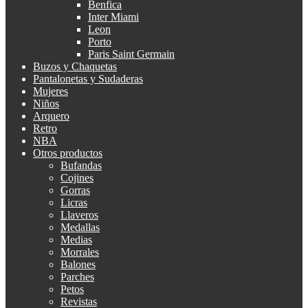
Benfica
Inter Miami
Leon
Porto
Paris Saint Germain
Buzos y Chaquetas
Pantalonetas y Sudaderas
Mujeres
Niños
Arquero
Retro
NBA
Otros productos
Bufandas
Cojines
Gorras
Licras
Llaveros
Medallas
Medias
Morrales
Balones
Parches
Petos
Revistas