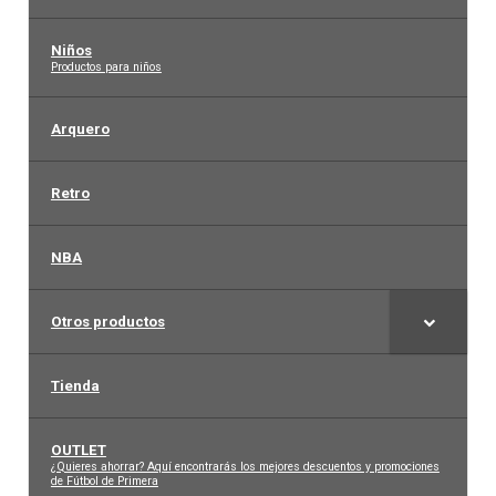
Niños
–
Productos para niños
Arquero
Retro
NBA
Otros productos
Tienda
OUTLET
–
¿Quieres ahorrar? Aquí encontrarás los mejores descuentos y promociones
de Fútbol de Primera