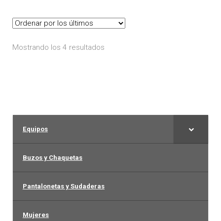
Las
opciones
se
Ordenado
Mostrando los 4 resultados
pueden
por
elegir
los
en
últimos
la
página
de
Equipos
producto
Buzos y Chaquetas
Pantalonetas y Sudaderas
Mujeres