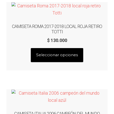
los
últimos
Liga Española – La Liga
Liga Francesa
CAMISETA ROMA 2017-2018 LOCAL ROJA RETIRO
TOTTI
Liga Italiana-Serie A
$
130.000
Este
NBA
Seleccionar opciones
producto
tiene
Retro
múltiples
variantes.
Buzos y Chaquetas
Las
opciones
Pantalonetas y sudaderas
se
pueden
CAMISETA ITALIA 2006 CAMPEÓN DEL MUNDO