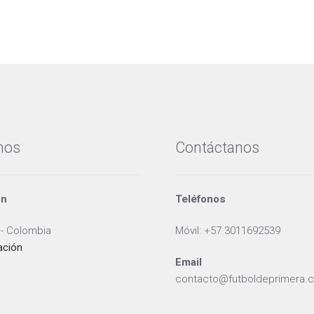
nos
Contáctanos
ón
Teléfonos
 - Colombia
Móvil: +57 3011692539
ación
Email
contacto@futboldeprimera.