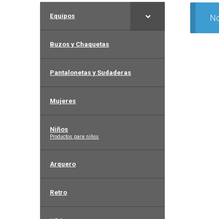
Equipos
No
Buzos y Chaquetas
Pantalonetas y Sudaderas
Mujeres
Niños
–
Productos para niños
Arquero
Retro