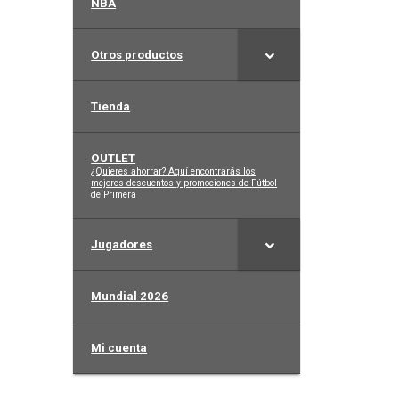
NBA
Otros productos
Tienda
OUTLET
–
¿Quieres ahorrar? Aquí encontrarás los
mejores descuentos y promociones de Fútbol
de Primera
Jugadores
Mundial 2026
Mi cuenta