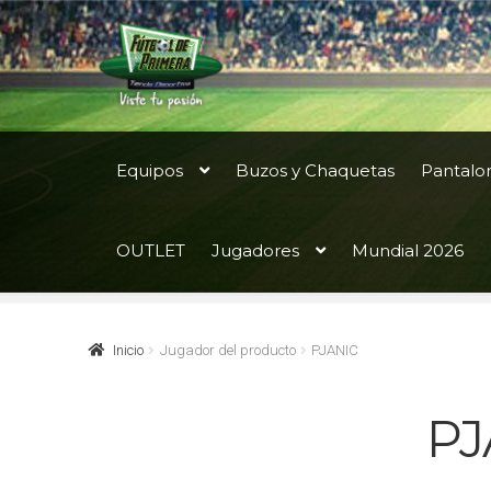
Ir
Ir
a
al
la
contenido
navegación
Equipos
Buzos y Chaquetas
Pantalo
OUTLET
Jugadores
Mundial 2026
Inicio
Jugador del producto
PJANIC
PJ