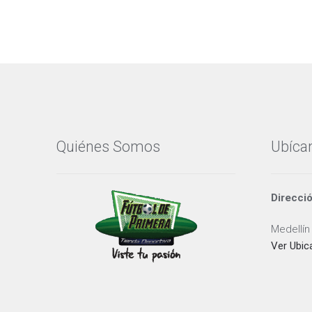
Quiénes Somos
Ubíca
Direcci
Medellín
Ver Ubic