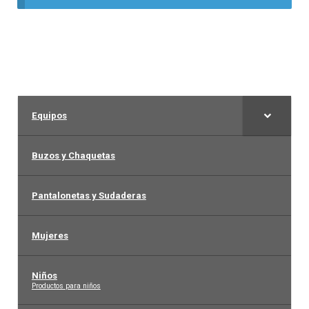
Liga Colombiana
Liga Española – La Liga
Liga Francesa
Equipos
Liga Italiana-Serie A
Buzos y Chaquetas
NBA
Pantalonetas y Sudaderas
Retro
Mujeres
Buzos y Chaquetas
Niños
–
Productos para niños
Pantalonetas y sudaderas