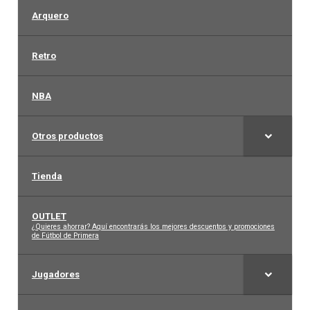
Arquero
Arquero
Retro
Mujeres
NBA
Niños
Otros productos
Otros productos
Tienda
OUTLET
OUTLET
–
¿Quieres ahorrar? Aquí encontrarás los mejores descuentos y promociones
de Fútbol de Primera
Jugadores