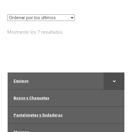
variantes.
Las
opciones
se
Ordenado
Mostrando los 7 resultados
pueden
por
elegir
los
en
últimos
la
página
de
Equipos
producto
Buzos y Chaquetas
Pantalonetas y Sudaderas