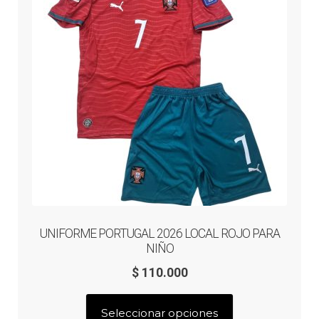
pueden
Arquero
elegir
en
Mujeres
la
página
de
Niños
producto
Otros productos
OUTLET
UNIFORME PORTUGAL 2026 LOCAL ROJO PARA
NIÑO
$
110.000
Este
Seleccionar opciones