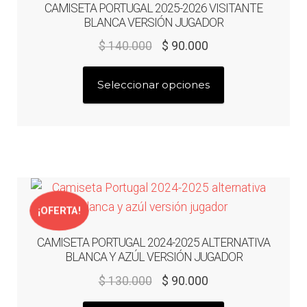
CAMISETA PORTUGAL 2025-2026 VISITANTE
elegir
BLANCA VERSIÓN JUGADOR
en
El
El
$
140.000
$
90.000
la
precio
precio
página
Este
original
actual
Seleccionar opciones
de
producto
era:
es:
producto
tiene
$ 140.000.
$ 90.000.
múltiples
variantes.
Las
opciones
se
¡OFERTA!
pueden
CAMISETA PORTUGAL 2024-2025 ALTERNATIVA
elegir
BLANCA Y AZÚL VERSIÓN JUGADOR
en
El
El
$
130.000
$
90.000
la
precio
precio
página