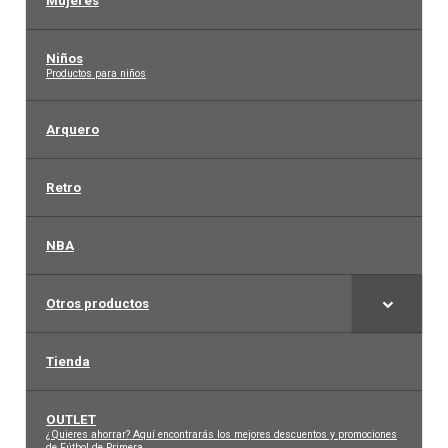
Mujeres
Niños
–
Productos para niños
Arquero
Retro
NBA
Otros productos
Tienda
OUTLET
–
¿Quieres ahorrar? Aquí encontrarás los mejores descuentos y promociones
de Fútbol de Primera