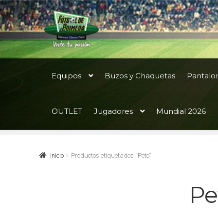
Ir
Ir
a
al
la
contenido
navegación
Equipos
Buzos y Chaquetas
Pantalo
OUTLET
Jugadores
Mundial 2026
Inicio
Productos etiquetados “Peto”
Pe