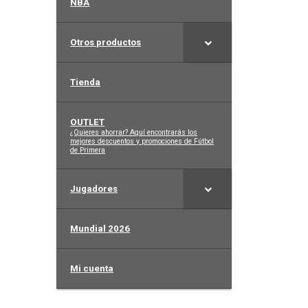
NBA
Otros productos
Tienda
OUTLET
–
¿Quieres ahorrar? Aquí encontrarás los
mejores descuentos y promociones de Fútbol
de Primera
Jugadores
Mundial 2026
Mi cuenta