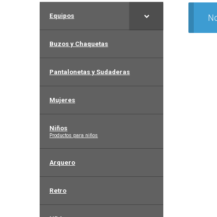
Equipos
No
Buzos y Chaquetas
Pantalonetas y Sudaderas
Mujeres
Niños
–
Productos para niños
Arquero
Retro