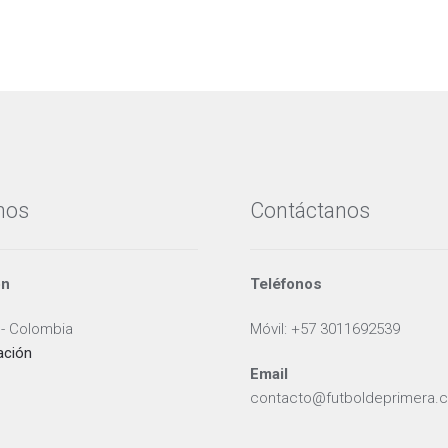
nos
Contáctanos
ón
Teléfonos
 - Colombia
Móvil: +57 3011692539
ación
Email
contacto@futboldeprimera.