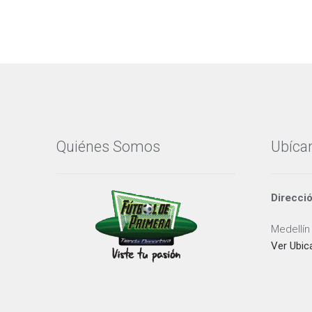
Quiénes Somos
Ubíca
Direcci
Medellín
Ver Ubic