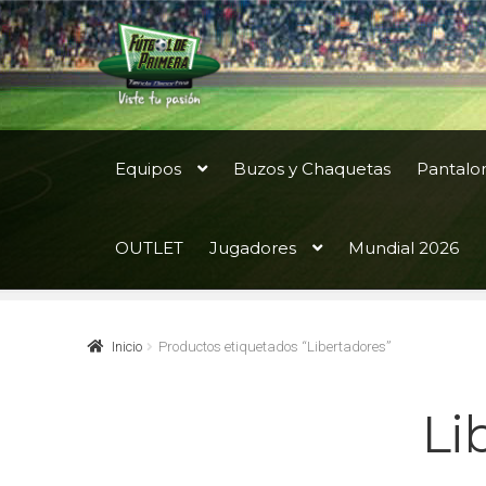
Ir
Ir
a
al
la
contenido
navegación
Equipos
Buzos y Chaquetas
Pantalo
OUTLET
Jugadores
Mundial 2026
Inicio
Productos etiquetados “Libertadores”
Li