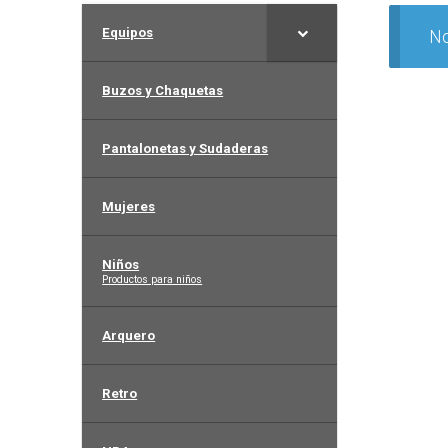
Equipos
No
Buzos y Chaquetas
Pantalonetas y Sudaderas
Mujeres
Niños
–
Productos para niños
Arquero
Retro