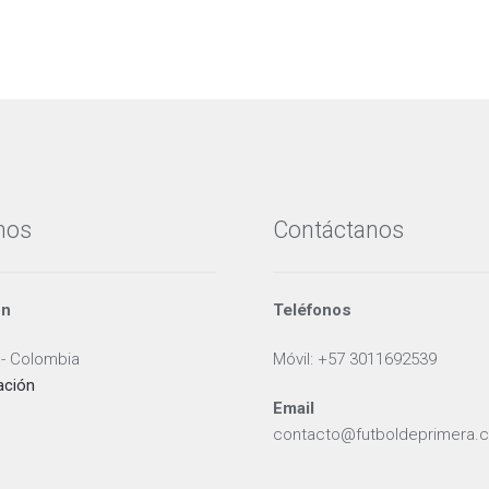
nos
Contáctanos
ón
Teléfonos
 - Colombia
Móvil: +57 3011692539
ación
Email
contacto@futboldeprimera.