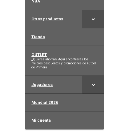
NBA
Otros productos
Tienda
OUTLET
–
¿Quieres ahorrar? Aquí encontrarás los
mejores descuentos y promociones de Fútbol
de Primera
Jugadores
Mundial 2026
Mi cuenta