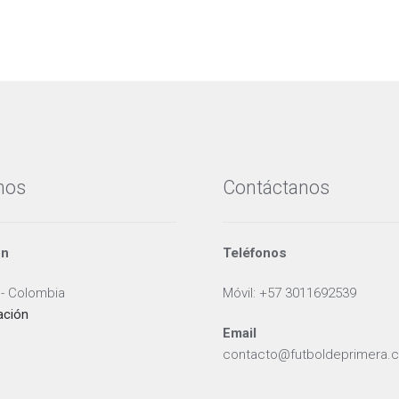
nos
Contáctanos
ón
Teléfonos
 - Colombia
Móvil: +57 3011692539
ación
Email
contacto@futboldeprimera.