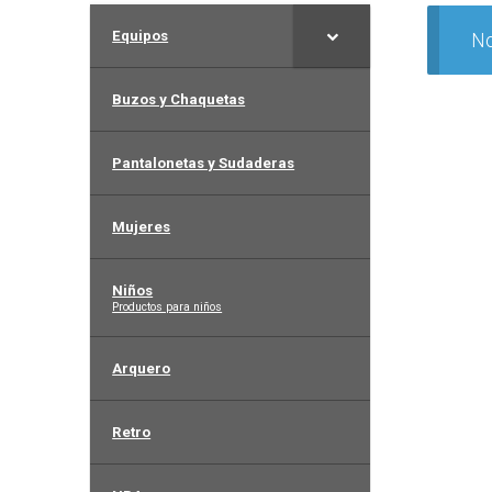
Equipos
No
Buzos y Chaquetas
Pantalonetas y Sudaderas
Mujeres
Niños
–
Productos para niños
Arquero
Retro