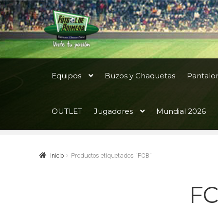
Ir
Ir
a
al
la
contenido
navegación
Equipos
Buzos y Chaquetas
Pantalo
OUTLET
Jugadores
Mundial 2026
Inicio
Productos etiquetados “FCB”
F