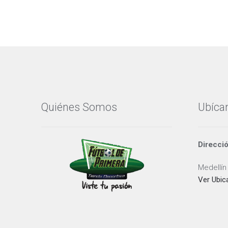
Quiénes Somos
Ubíca
Direcci
Medellín
Ver Ubic