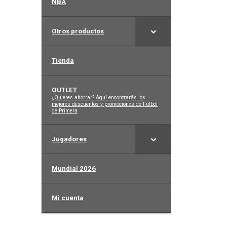
NBA
Otros productos
Tienda
OUTLET
–
¿Quieres ahorrar? Aquí encontrarás los
mejores descuentos y promociones de Fútbol
de Primera
Jugadores
Mundial 2026
Mi cuenta