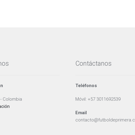
nos
Contáctanos
ón
Teléfonos
 - Colombia
Móvil: +57 3011692539
ación
Email
contacto@futboldeprimera.