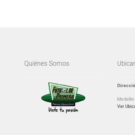
Quiénes Somos
Ubíca
Direcci
Medellín
Ver Ubic