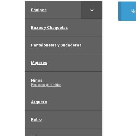
Equipos
No
Buzos y Chaquetas
Pantalonetas y Sudaderas
Mujeres
Niños
–
Productos para niños
Arquero
Retro