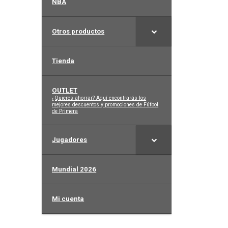
NBA
Otros productos
Tienda
OUTLET
–
¿Quieres ahorrar? Aquí encontrarás los
mejores descuentos y promociones de Fútbol
de Primera
Jugadores
Mundial 2026
Mi cuenta