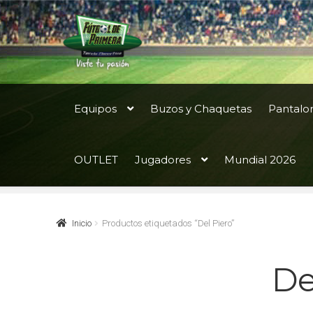
Ir
Ir
a
al
la
contenido
navegación
Equipos
Buzos y Chaquetas
Pantalo
OUTLET
Jugadores
Mundial 2026
Inicio
Productos etiquetados “Del Piero”
De