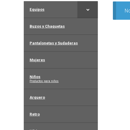
Equipos
No
Buzos y Chaquetas
Pantalonetas y Sudaderas
Mujeres
Niños
–
Productos para niños
Arquero
Retro