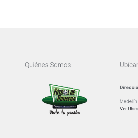
Quiénes Somos
Ubíca
Direcci
Medellín
Ver Ubic