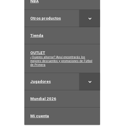
NBA
Otros productos
Tienda
OUTLET
–
¿Quieres ahorrar? Aquí encontrarás los
mejores descuentos y promociones de Fútbol
de Primera
Jugadores
Mundial 2026
Mi cuenta