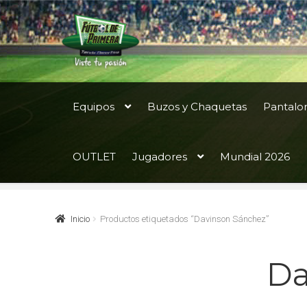
Ir
Ir
a
al
la
contenido
navegación
Equipos
Buzos y Chaquetas
Pantalo
OUTLET
Jugadores
Mundial 2026
Inicio
Productos etiquetados “Davinson Sánchez”
Da