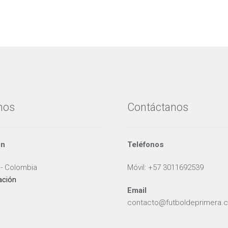
nos
Contáctanos
ón
Teléfonos
 - Colombia
Móvil: +57 3011692539
ación
Email
contacto@futboldeprimera.