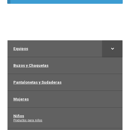
Liga Colombiana
Liga Española – La Liga
Liga Francesa
Equipos
Liga Italiana-Serie A
Buzos y Chaquetas
NBA
Pantalonetas y Sudaderas
Retro
Mujeres
Buzos y Chaquetas
Niños
–
Productos para niños
Pantalonetas y sudaderas