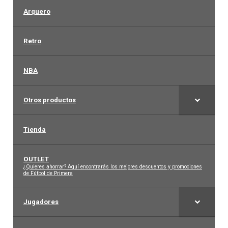
Arquero
Arquero
Retro
Mujeres
NBA
Niños
Otros productos
Otros productos
Tienda
OUTLET
OUTLET
–
¿Quieres ahorrar? Aquí encontrarás los mejores descuentos y promociones
de Fútbol de Primera
Jugadores