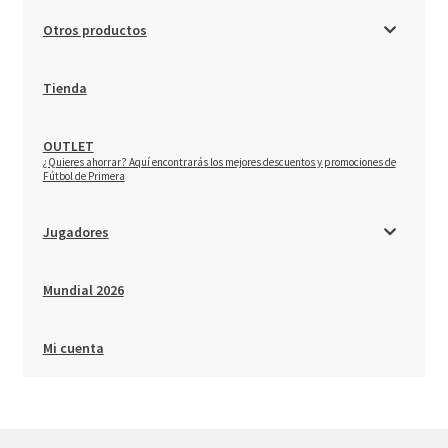
Niños
Otros productos
Otros productos
Tienda
OUTLET
OUTLET
–
¿Quieres ahorrar? Aquí encontrarás los mejores descuentos y promociones de
Fútbol de Primera
Jugadores
Mundial 2026
Mi cuenta