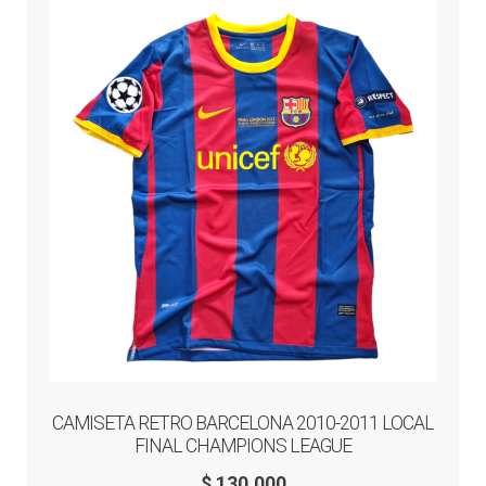
opciones
se
pueden
elegir
en
la
página
de
producto
CAMISETA RETRO BARCELONA 2010-2011 LOCAL
FINAL CHAMPIONS LEAGUE
$
130.000