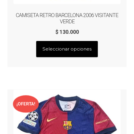
CAMISETA RETRO BARCELONA 2006 VISITANTE
VERDE
$
130.000
Este
Seleccionar opciones
producto
tiene
múltiples
variantes.
Las
opciones
se
¡OFERTA!
pueden
elegir
en