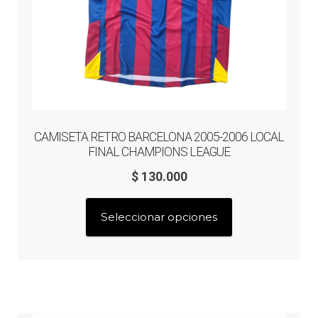
de
producto
CAMISETA RETRO BARCELONA 2005-2006 LOCAL
FINAL CHAMPIONS LEAGUE
$
130.000
Este
Seleccionar opciones
producto
tiene
múltiples
variantes.
Las