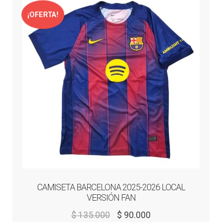
opciones
se
¡OFERTA!
pueden
elegir
en
la
página
de
producto
CAMISETA BARCELONA 2025-2026 LOCAL
VERSIÓN FAN
El
El
$
135.000
$
90.000