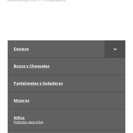
pueden
por
elegir
los
en
últimos
la
página
de
Equipos
producto
Buzos y Chaquetas
Pantalonetas y Sudaderas
Mujeres
Niños
–
Productos para niños