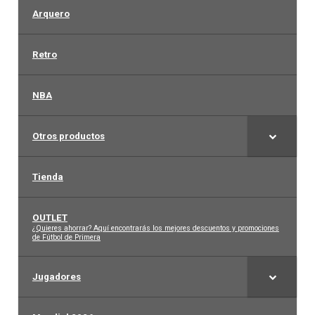
Arquero
Retro
NBA
Otros productos
Tienda
OUTLET
–
¿Quieres ahorrar? Aquí encontrarás los mejores descuentos y promociones
de Fútbol de Primera
Jugadores