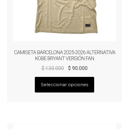
producto
CAMISETA BARCELONA 2025-2026 ALTERNATIVA
KOBE BRYANT VERSIÓN FAN
El
El
$
130.000
$
90.000
precio
precio
Este
original
actual
Seleccionar opciones
producto
era:
es:
tiene
$ 130.000.
$ 90.000.
múltiples
variantes.
Las