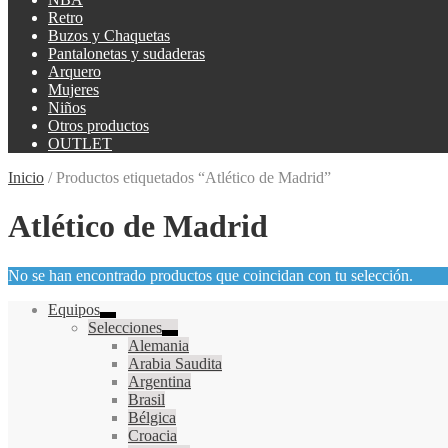
Retro
Buzos y Chaquetas
Pantalonetas y sudaderas
Arquero
Mujeres
Niños
Otros productos
OUTLET
Inicio
/
Productos etiquetados “Atlético de Madrid”
Atlético de Madrid
No se han encontrado productos que coincidan con tu selección.
Equipos
Selecciones
Alemania
Arabia Saudita
Argentina
Brasil
Bélgica
Croacia