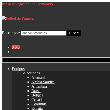
Ir a la navegación
Ir al contenido
Buscar por:
Buscar
$ 0
0
Equipos
Selecciones
Alemania
Arabia Saudita
Argentina
Brasil
Bélgica
Croacia
Colombia
España