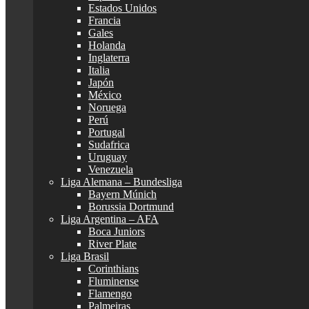
Estados Unidos
Francia
Gales
Holanda
Inglaterra
Italia
Japón
México
Noruega
Perú
Portugal
Sudafrica
Uruguay
Venezuela
Liga Alemana – Bundesliga
Bayern Múnich
Borussia Dortmund
Liga Argentina – AFA
Boca Juniors
River Plate
Liga Brasil
Corinthians
Fluminense
Flamengo
Palmeiras