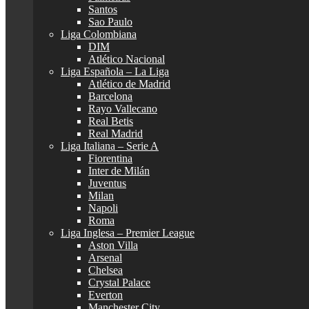
Santos
Sao Paulo
Liga Colombiana
DIM
Atlético Nacional
Liga Española – La Liga
Atlético de Madrid
Barcelona
Rayo Vallecano
Real Betis
Real Madrid
Liga Italiana – Serie A
Fiorentina
Inter de Milán
Juventus
Milan
Napoli
Roma
Liga Inglesa – Premier League
Aston Villa
Arsenal
Chelsea
Crystal Palace
Everton
Manchester City