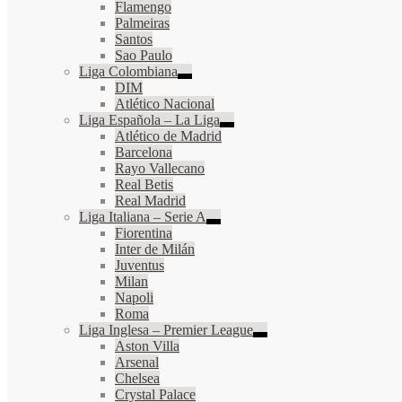
Flamengo
Palmeiras
Santos
Sao Paulo
Liga Colombiana
DIM
Atlético Nacional
Liga Española – La Liga
Atlético de Madrid
Barcelona
Rayo Vallecano
Real Betis
Real Madrid
Liga Italiana – Serie A
Fiorentina
Inter de Milán
Juventus
Milan
Napoli
Roma
Liga Inglesa – Premier League
Aston Villa
Arsenal
Chelsea
Crystal Palace