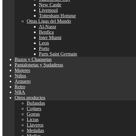
New Castle
Liverpool
Tottenham Hotspur
Otras Ligas del Mundo
Al-Nassr
Benfica
Inter Miami
Leon
Porto
Paris Saint Germain
Buzos y Chaquetas
Pantalonetas y Sudaderas
Mujeres
Niños
Arquero
Retro
NBA
Otros productos
Bufandas
Cojines
Gorras
Licras
Llaveros
Medallas
Medias