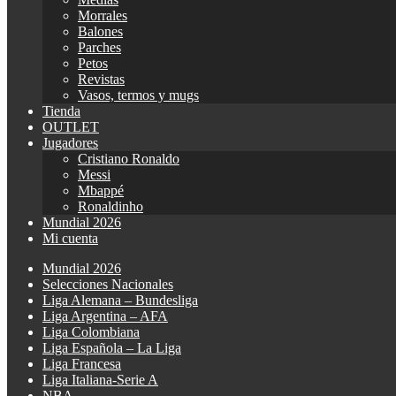
Morrales
Balones
Parches
Petos
Revistas
Vasos, termos y mugs
Tienda
OUTLET
Jugadores
Cristiano Ronaldo
Messi
Mbappé
Ronaldinho
Mundial 2026
Mi cuenta
Mundial 2026
Selecciones Nacionales
Liga Alemana – Bundesliga
Liga Argentina – AFA
Liga Colombiana
Liga Española – La Liga
Liga Francesa
Liga Italiana-Serie A
NBA