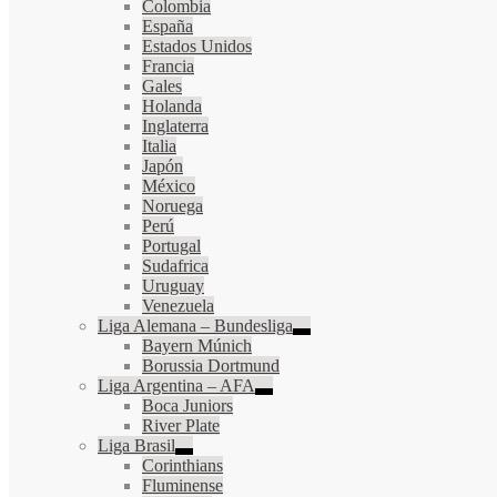
Colombia
España
Estados Unidos
Francia
Gales
Holanda
Inglaterra
Italia
Japón
México
Noruega
Perú
Portugal
Sudafrica
Uruguay
Venezuela
Liga Alemana – Bundesliga
Bayern Múnich
Borussia Dortmund
Liga Argentina – AFA
Boca Juniors
River Plate
Liga Brasil
Corinthians
Fluminense