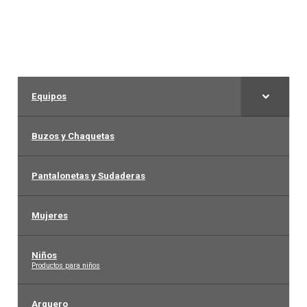
Liga Española – La Liga
Liga Francesa
Equipos
Liga Italiana-Serie A
Buzos y Chaquetas
NBA
Pantalonetas y Sudaderas
Retro
Mujeres
Buzos y Chaquetas
Niños
–
Productos para niños
Pantalonetas y sudaderas
Arquero