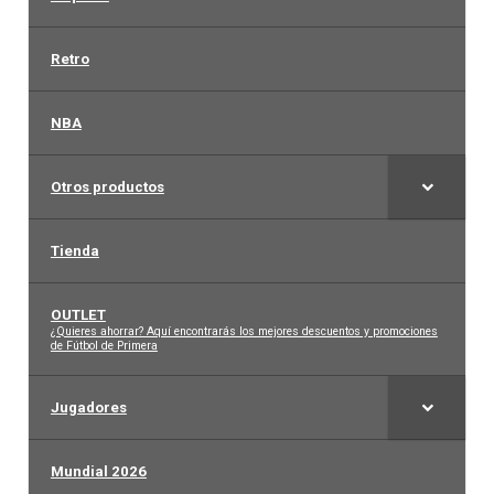
Arquero
Retro
Mujeres
NBA
Niños
Otros productos
Otros productos
Tienda
OUTLET
OUTLET
–
¿Quieres ahorrar? Aquí encontrarás los mejores descuentos y promociones
de Fútbol de Primera
Jugadores
Mundial 2026