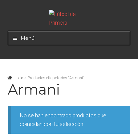
Ir
Ir
a
al
la
contenido
Menú
navegación
Mundial 2026
Selecciones Nacionales
Inicio
Productos etiquetados “Armani”
Armani
Liga Alemana – Bundesliga
Liga Argentina – AFA
No se han encontrado productos que
coincidan con tu selección.
Liga Colombiana