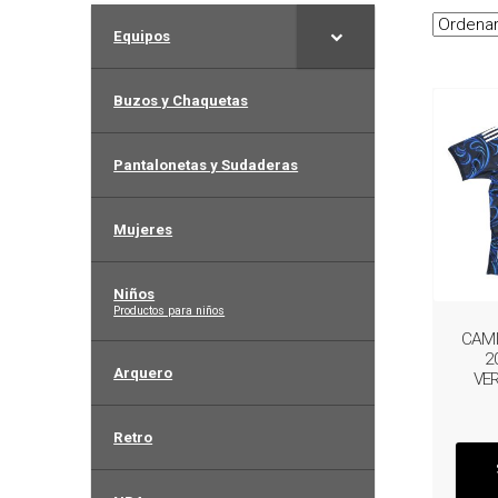
Equipos
Buzos y Chaquetas
Pantalonetas y Sudaderas
Mujeres
Niños
–
Productos para niños
CAMI
2
Arquero
VE
Retro