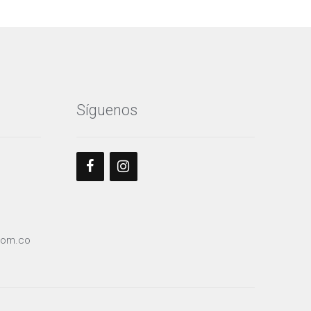
página
de
producto
Síguenos
com.co