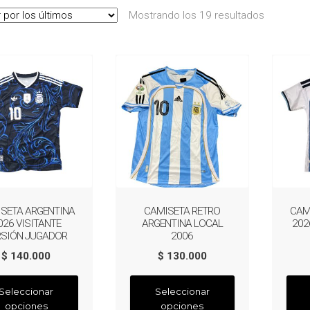
Ordenad
Mostrando los 19 resultados
por
los
últimos
SETA ARGENTINA
CAMISETA RETRO
CAM
026 VISITANTE
ARGENTINA LOCAL
202
RSIÓN JUGADOR
2006
$
140.000
$
130.000
Este
Este
Seleccionar
Seleccionar
producto
producto
opciones
opciones