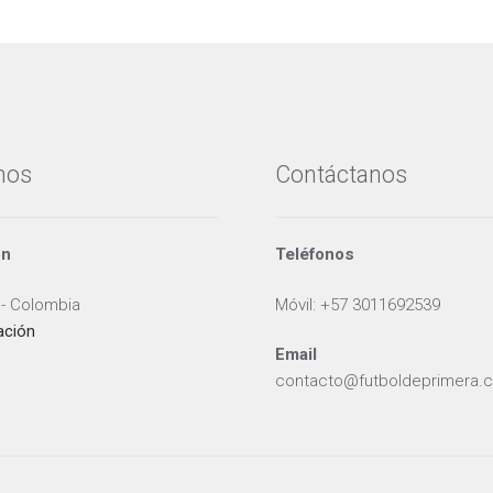
últimos
en
la
la
página
página
de
de
producto
producto
nos
Contáctanos
ón
Teléfonos
 - Colombia
Móvil: +57 3011692539
ación
Email
contacto@futboldeprimera.