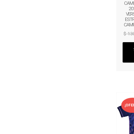
CAMI
20
VER
EST
CAMP
$
13
¡OFE