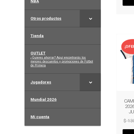
NBA
Otros productos
Tienda
¡OFE
OUTLET
–
¿Quieres ahorrar? Aquí encontrarás los
mejores descuentos y promociones de Fútbol
de Primera
Jugadores
Mundial 2026
CAMI
202
JU
Mi cuenta
$
13