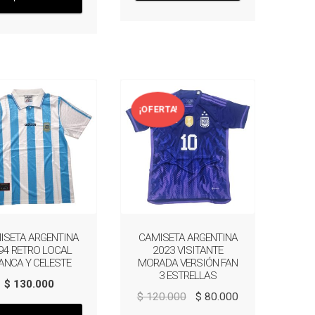
tiene
múltiples
múltiples
variantes.
variantes.
Las
Las
opciones
opciones
se
se
pueden
pueden
¡OFERTA!
elegir
elegir
en
en
la
la
página
página
de
de
producto
producto
ISETA ARGENTINA
CAMISETA ARGENTINA
94 RETRO LOCAL
2023 VISITANTE
ANCA Y CELESTE
MORADA VERSIÓN FAN
3 ESTRELLAS
$
130.000
El
El
$
120.000
$
80.000
Este
precio
precio