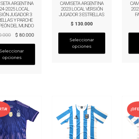
SETA ARGENTINA
CAMISETA ARGENTINA
CAM
24-2025 LOCAL
2023 LOCAL VERSIÓN
202
SIÓN JUGADOR 3
JUGADOR 3 ESTRELLAS
F
RELLAS Y PARCHE
$
130.000
EÓN DEL MUNDO
El
El
0.000
$
80.000
Este
Seleccionar
precio
precio
producto
opciones
Este
original
actual
tiene
Seleccionar
producto
era:
es:
opciones
múltiples
tiene
$ 130.000.
$ 80.000.
variantes.
múltiples
Las
variantes.
opciones
Las
se
opciones
pueden
se
elegir
pueden
RTA!
¡OFE
en
elegir
la
en
página
la
de
página