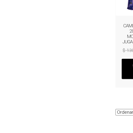
CAMI
2
MO
JUGA
$
13