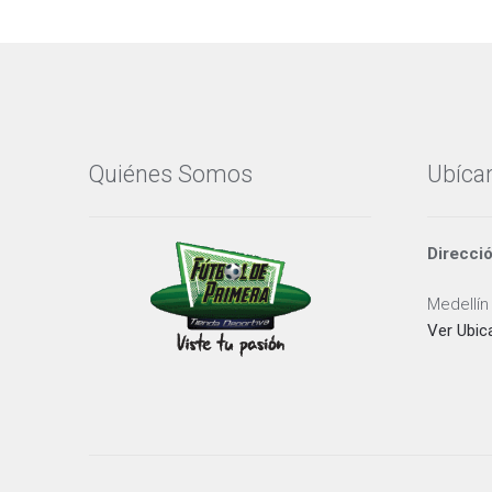
Quiénes Somos
Ubíca
Direcci
Medellín
Ver Ubic