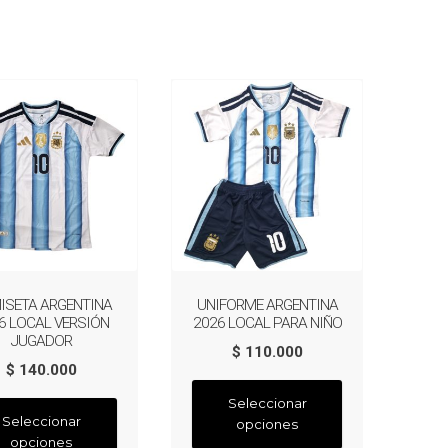
o
ISETA ARGENTINA
UNIFORME ARGENTINA
6 LOCAL VERSIÓN
2026 LOCAL PARA NIÑO
JUGADOR
$
110.000
$
140.000
Este
Seleccionar
Este
producto
Seleccionar
opciones
producto
tiene
opciones