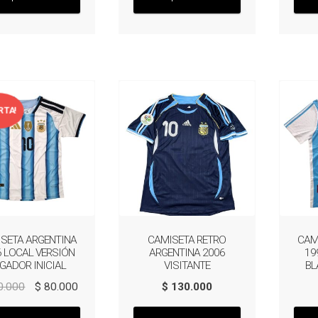
tiene
tiene
múltiples
múltiples
variantes.
variantes.
Las
Las
opciones
opciones
se
se
pueden
pueden
RTA!
elegir
elegir
en
en
la
la
página
página
de
de
producto
producto
SETA ARGENTINA
CAMISETA RETRO
CAM
6 LOCAL VERSIÓN
ARGENTINA 2006
19
GADOR INICIAL
VISITANTE
BL
El
El
0.000
$
80.000
$
130.000
precio
precio
Este
Este