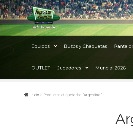
Ir
Ir
a
al
la
contenido
navegación
Equipos
Buzos y Chaquetas
Pantalo
OUTLET
Jugadores
Mundial 2026
Inicio
Productos etiquetados “Argentina”
Ar