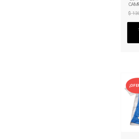
CAMP
$
13
¡OFE