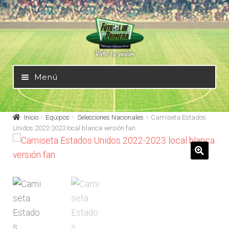
Ir
Ir
a
al
la
contenido
navegación
Menú
Mundial 2026
Inicio
Equipos
Selecciones Nacionales
Camiseta Estados
Unidos 2022-2023 local blanca versión fan
Selecciones Nacionales
🔍
Liga Alemana – Bundesliga
Liga Argentina – AFA