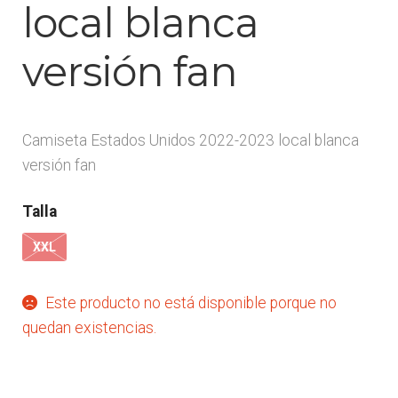
local blanca
Arquero
versión fan
Mujeres
Niños
Camiseta Estados Unidos 2022-2023 local blanca
versión fan
Otros productos
Talla
OUTLET
XXL
Este producto no está disponible porque no
quedan existencias.