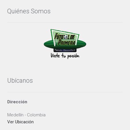
pueden
Quiénes Somos
elegir
en
la
página
de
producto
Ubícanos
Dirección
Medellín - Colombia
Ver Ubicación