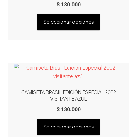
$
130.000
Este
Seleccionar opciones
producto
tiene
múltiples
variantes.
Las
opciones
se
pueden
CAMISETA BRASIL EDICIÓN ESPECIAL 2002
elegir
VISITANTE AZÚL
en
$
130.000
la
página
Este
Seleccionar opciones
de
producto