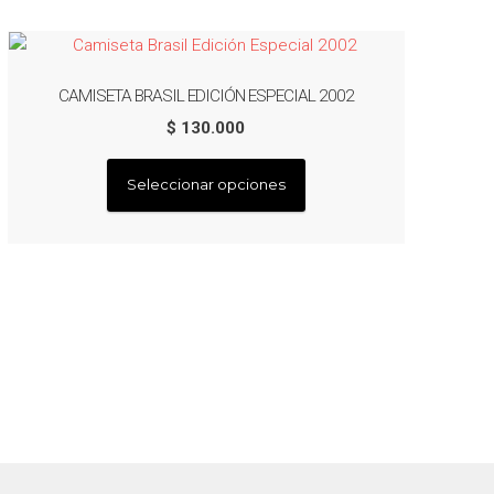
CAMISETA BRASIL EDICIÓN ESPECIAL 2002
$
130.000
Este
Seleccionar opciones
producto
tiene
múltiples
variantes.
Las
opciones
se
pueden
elegir
en
la
página