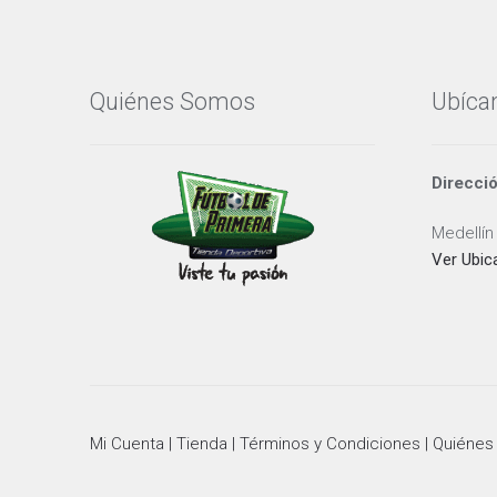
la
página
de
producto
Quiénes Somos
Ubíca
Direcci
Medellín
Ver Ubic
Mi Cuenta |
Tienda |
Términos y Condiciones |
Quiénes