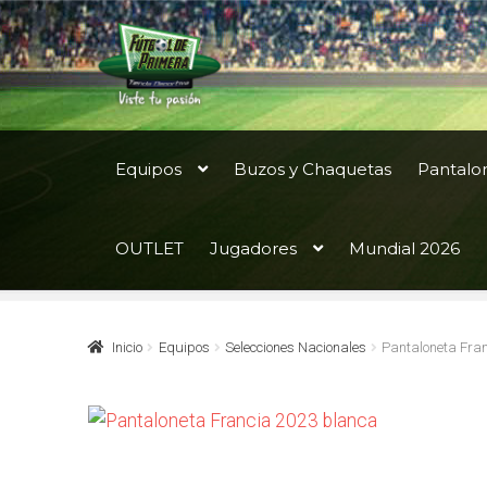
Ir
Ir
a
al
la
contenido
navegación
Equipos
Buzos y Chaquetas
Pantalo
OUTLET
Jugadores
Mundial 2026
Inicio
Equipos
Selecciones Nacionales
Pantaloneta Fra