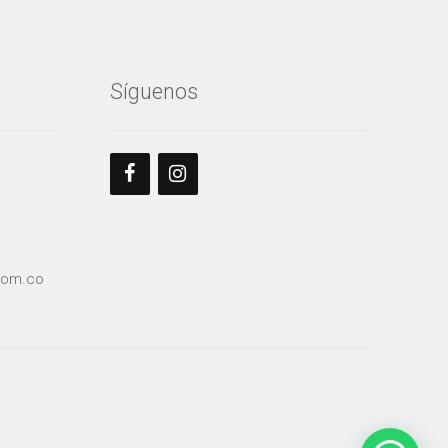
de
producto
Síguenos
com.co