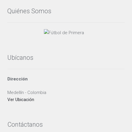
pueden
Quiénes Somos
elegir
en
la
página
de
producto
Ubícanos
Dirección
Medellín - Colombia
Ver Ubicación
Contáctanos