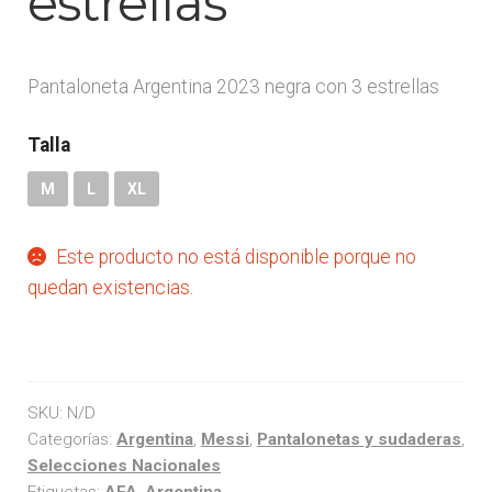
estrellas
Arquero
Pantaloneta Argentina 2023 negra con 3 estrellas
Mujeres
Talla
Niños
M
L
XL
Otros productos
Este producto no está disponible porque no
quedan existencias.
OUTLET
SKU:
N/D
Categorías:
Argentina
,
Messi
,
Pantalonetas y sudaderas
,
Selecciones Nacionales
Etiquetas:
AFA
,
Argentina