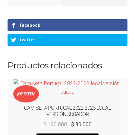
facebook
twitter
Productos relacionados
¡OFERTA!
CAMISETA PORTUGAL 2022-2023 LOCAL
VERSIÓN JUGADOR
El
El
$
130.000
$
80.000
precio
precio