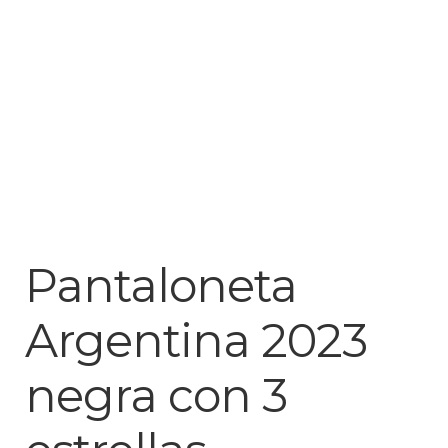
Liga Colombiana
Liga Española – La Liga
Liga Francesa
Liga Italiana-Serie A
NBA
Pantaloneta
Retro
Argentina 2023
Buzos y Chaquetas
negra con 3
Pantalonetas y sudaderas